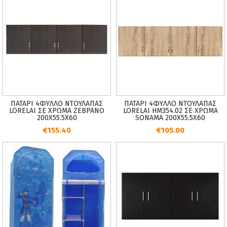
ΠΑΤΑΡΙ 4ΦYΛΛO ΝΤΟΥΛΑΠΑΣ
ΠΑΤΑΡΙ 4ΦYΛΛO ΝΤΟΥΛΑΠΑΣ
LORELAI ΣΕ ΧΡΩΜΑ ΖΕΒΡΑΝΟ
LORELAI HM354.02 ΣΕ ΧΡΩΜΑ
200Χ55.5Χ60
SONAMA 200Χ55.5Χ60
€155.40
€105.00