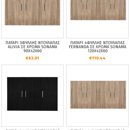
ΜΠΛΕ
ΜΕΛΑΜΙΝΗ
ΕΠΙΠΛΕΟΝ
ZEBRANO
ΜΕ ΑΠΟΘΗΚΕΥΤΙΚΟ ΧΩΡΟ
SONOMA
TΙΜΗ
Min:
10.54
€
Max:
589.00
€
ΠΑΤΑΡΙ 3ΦΥΛΛΗΣ ΝΤΟΥΛΑΠΑΣ
ΠΑΤΑΡΙ 4ΦΥΛΛΗΣ ΝΤΟΥΛΑΠΑΣ
ALIVIA ΣΕ ΧΡΩΜΑ SONAMA
FERNANDA ΣΕ ΧΡΩΜΑ SONAMA
90X42X60
120Χ42Χ60
€63.01
€110.44