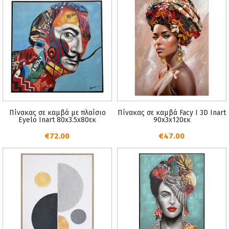
Πίνακας σε καμβά με πλαίσιο
Πίνακας σε καμβά Facy I 3D Inart
Eyelo Inart 80x3.5x80εκ
90x3x120εκ
€72.00
€47.00