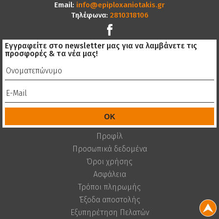
Email:
info@epiploxaniotakis.gr
Τηλέφωνα:
2810318106
Εγγραφείτε στο newsletter μας για να λαμβάνετε τις
προσφορές & τα νέα μας!
Προφίλ
Προσωπικά δεδομένα
Όροι χρήσης
Ασφάλεια
Τρόποι πληρωμής
Έξοδα αποστολής
Εξυπηρέτηση Πελατών