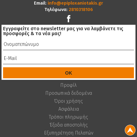
Email:
info@epiploxaniotakis.gr
Τηλέφωνα:
2810318106
Εγγραφείτε στο newsletter μας για να λαμβάνετε τις
προσφορές & τα νέα μας!
Προφίλ
Προσωπικά δεδομένα
Όροι χρήσης
Ασφάλεια
Τρόποι πληρωμής
Έξοδα αποστολής
Εξυπηρέτηση Πελατών