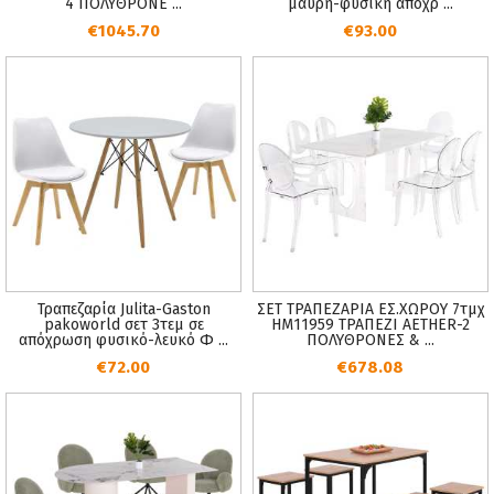
4 ΠΟΛΥΘΡΟΝΕ ...
μαύρη-φυσική απόχρ ...
€1045.70
€93.00
Τραπεζαρία Julita-Gaston
ΣΕΤ ΤΡΑΠΕΖΑΡΙΑ ΕΣ.ΧΩΡΟΥ 7τμχ
pakoworld σετ 3τεμ σε
HM11959 ΤΡΑΠΕΖΙ AETHER-2
απόχρωση φυσικό-λευκό Φ ...
ΠΟΛΥΘΡΟΝΕΣ & ...
€72.00
€678.08