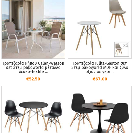
Τραπεζαρία κήπου Calan-Watson
Τραπεζαρία Julita-Gaston σετ
σετ 3τεμ pakoworld μέταλλο
3τεμ pakoworld MDF και ξύλο
λευκό-textile ...
οξιάς σε γκρι ...
€52.50
€67.00