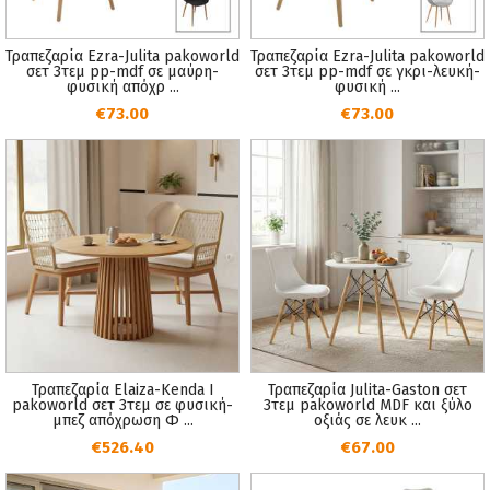
Τραπεζαρία Ezra-Julita pakoworld
Τραπεζαρία Ezra-Julita pakoworld
σετ 3τεμ pp-mdf σε μαύρη-
σετ 3τεμ pp-mdf σε γκρι-λευκή-
φυσική απόχρ ...
φυσική ...
€73.00
€73.00
Τραπεζαρία Elaiza-Kenda I
Τραπεζαρία Julita-Gaston σετ
pakoworld σετ 3τεμ σε φυσική-
3τεμ pakoworld MDF και ξύλο
μπεζ απόχρωση Φ ...
οξιάς σε λευκ ...
€526.40
€67.00