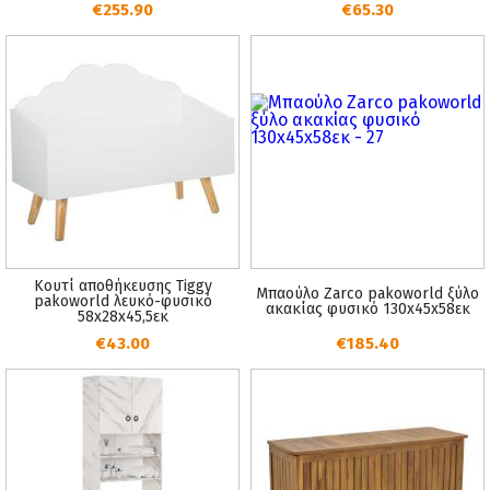
€255.90
€65.30
Κουτί αποθήκευσης Tiggy
Μπαούλο Zarco pakoworld ξύλο
pakoworld λευκό-φυσικό
ακακίας φυσικό 130x45x58εκ
58x28x45,5εκ
€43.00
€185.40