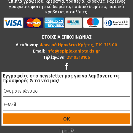
Έπιπλα γραφείου, κρεβάτια, τραπέζια, καρέκλες, καρέκλες
γραφείου, φοιτητικό δωμάτιο, παιδικό δωμάτιο, παιδικά
κρεβάτια, ντουλάπες.
ΣΤΟΙΧΕΙΑ ΕΠΙΚΟΙΝΩΝΙΑΣ
Διεύθυνση:
Φοινικιά Ηράκλειο Κρήτης, Τ.Κ. 715 00
Email:
info@epiploxaniotakis.gr
Τηλέφωνα:
2810318106
Εγγραφείτε στο newsletter μας για να λαμβάνετε τις
προσφορές & τα νέα μας!
Προφίλ