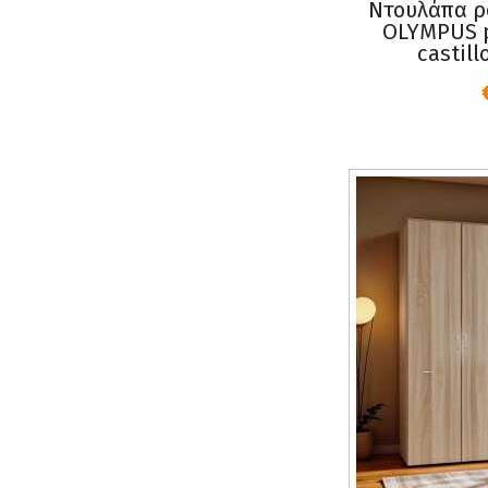
Ντουλάπα ρ
OLYMPUS 
castill