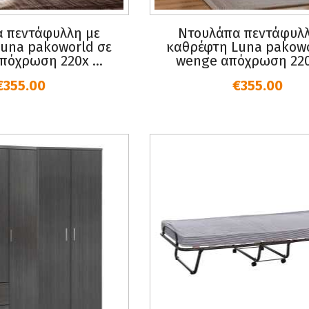
 πεντάφυλλη με
Ντουλάπα πεντάφυλλ
una pakoworld σε
καθρέφτη Luna pakowo
όχρωση 220x ...
wenge απόχρωση 220x
€355.00
€355.00