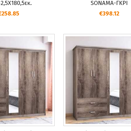
2,5Χ180,5εκ.
SONAMA-ΓΚΡΙ
€258.85
€398.12