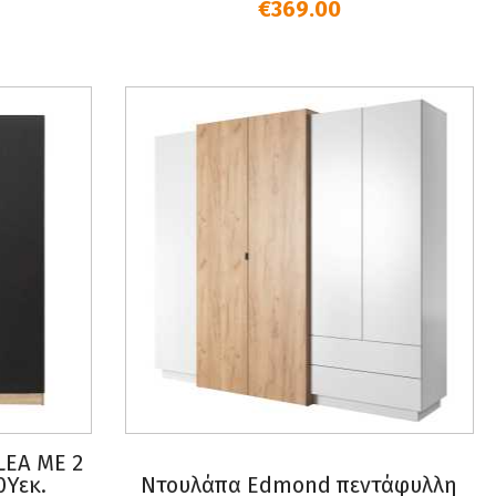
€369.00
EA ΜΕ 2
0Υεκ.
Ντουλάπα Edmond πεντάφυλλη