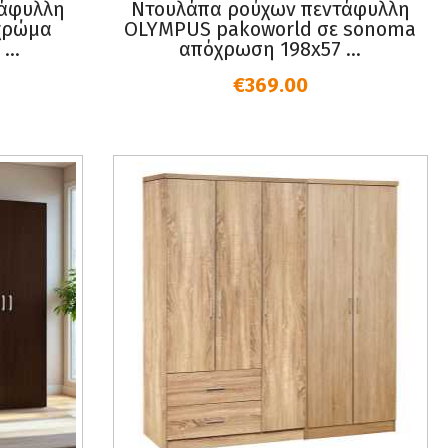
τάφυλλη
Ντουλάπα ρούχων πεντάφυλλη
χρώμα
OLYMPUS pakoworld σε sonoma
...
απόχρωση 198x57 ...
€369.00