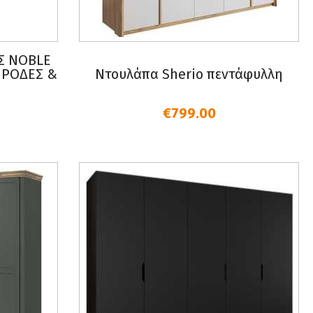
Σ NOBLE
 ΡΟΔΕΣ &
Ντουλάπα Sherio πεντάφυλλη
€799.00