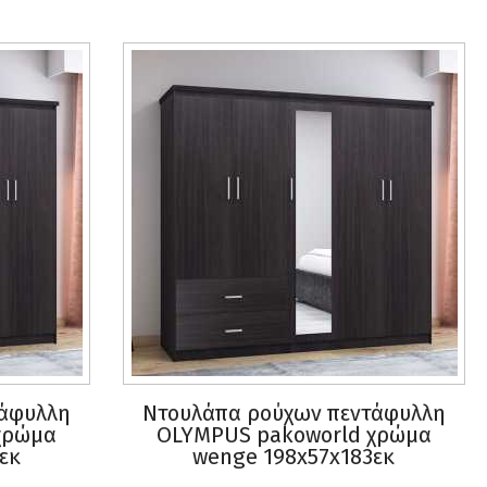
τάφυλλη
Ντουλάπα ρούχων πεντάφυλλη
χρώμα
OLYMPUS pakoworld χρώμα
εκ
wenge 198x57x183εκ