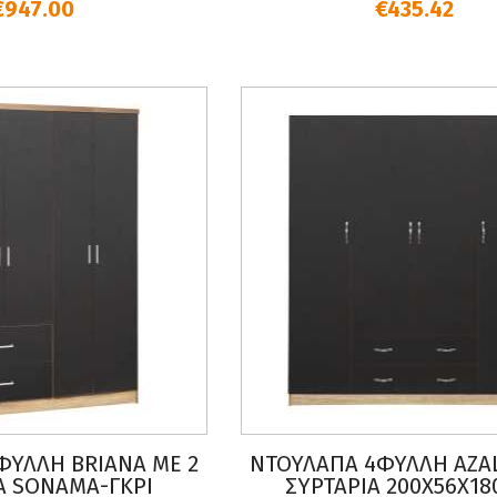
€947.00
€435.42
ΦΥΛΛΗ BRIANA ME 2
ΝΤΟΥΛΑΠΑ 4ΦΥΛΛΗ AZAL
Α SONAMA-ΓΚΡΙ
ΣΥΡΤΑΡΙΑ 200Χ56Χ18