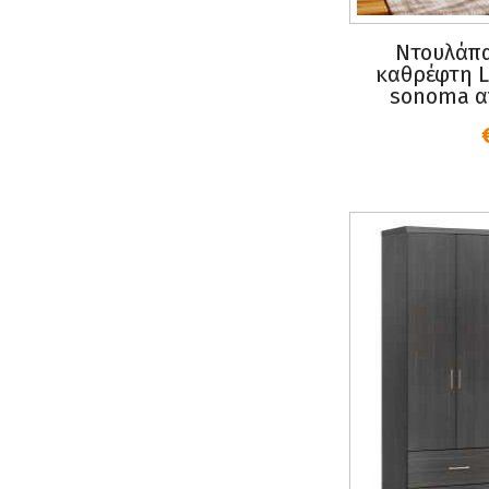
Ντουλάπα
καθρέφτη L
sonoma απ