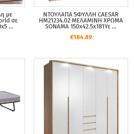
η με
ΝΤΟΥΛΑΠΑ 5ΦΥΛΛΗ CAESAR
rld σε
HM21234.02 ΜΕΛΑΜΙΝΗ ΧΡΩΜΑ
5 ...
SONAMA 150x42.5x181Υε ...
€184.89