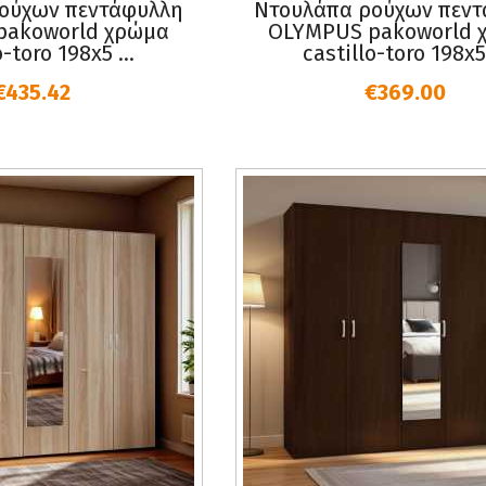
ούχων πεντάφυλλη
Ντουλάπα ρούχων πεν
pakoworld χρώμα
OLYMPUS pakoworld 
o-toro 198x5 ...
castillo-toro 198x5 
€435.42
€369.00