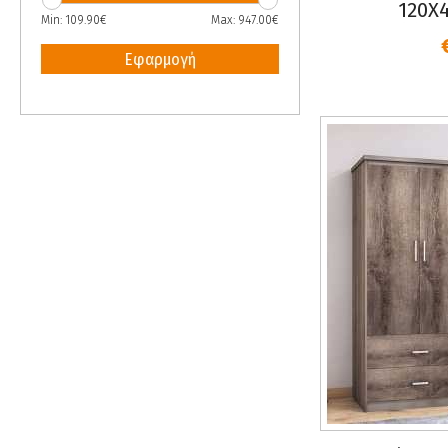
120Χ4
Min:
109.90
€
Max:
947.00
€