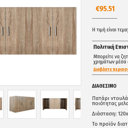
€95.51
Η τιμή είναι τεμ
Πολιτική Επι
Μπορείτε να ζη
χρημάτων μέσα 
Διαβάστε περισσ
ΔΙΑΘΈΣΙΜΟ
Πατάρι ντουλά
ποιότητας μελ
Διάσταση: 120x
Το προϊόν διατ