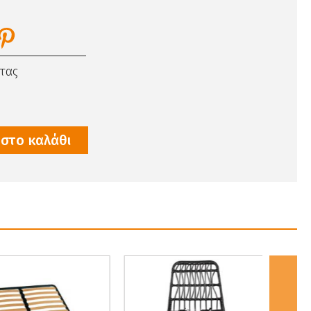
τας
στο καλάθι