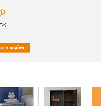
τας
στο καλάθι