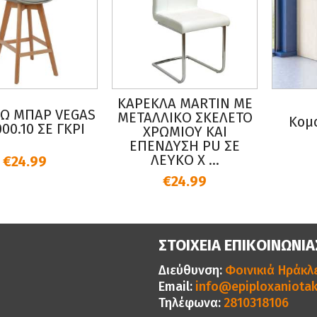
ΚΑΡΕΚΛΑ MARTIN ΜΕ
Ω ΜΠΑΡ VEGAS
ΜΕΤΑΛΛΙΚΟ ΣΚΕΛΕΤΟ
Κομο
00.10 ΣΕ ΓΚΡΙ
ΧΡΩΜΙΟΥ ΚΑΙ
ΕΠΕΝΔΥΣΗ PU ΣΕ
ΛΕΥΚΟ Χ ...
€24.99
€24.99
ΣΤΟΙΧΕΙΑ ΕΠΙΚΟΙΝΩΝΙΑ
Διεύθυνση:
Φοινικιά Ηράκλε
Email:
info@epiploxaniotak
Τηλέφωνα:
2810318106