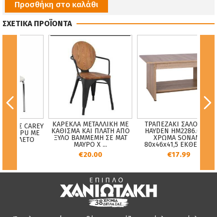
Προσθήκη στο καλάθι
ΣΧΕΤΙΚΑ ΠΡΟΪΟΝΤΑ
ΚΑΡΕΚΛΑ ΜΕΤΑΛΛΙΚΗ ΜΕ
ΤΡΑΠΕΖΑΚΙ ΣΑΛΟΝΙΟΥ
ΝΑΣ CAREY
ΚΑΘΙΣΜΑ ΚΑΙ ΠΛΑΤΗ ΑΠΟ
HAYDEN HM2286.02 ΣΕ
ΥΚΟ PU ΜΕ
ΞΥΛΟ ΒΑΜΜΕΜΗ ΣΕ ΜΑΤ
ΧΡΩΜΑ SONAMA
ΣΚΕΛΕΤΟ
ΜΑΥΡΟ Χ ...
80x46x41,5 ΕΚΘΕΣΙΑ ...
0
€20.00
€17.99