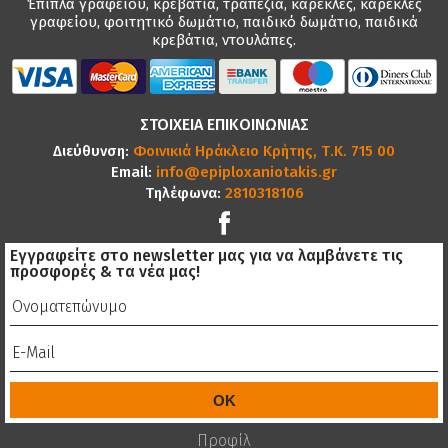
Έπιπλα γραφείου, κρεβάτια, τραπέζια, καρέκλες, καρέκλες
γραφείου, φοιτητικό δωμάτιο, παιδικό δωμάτιο, παιδικά
κρεβάτια, ντουλάπες.
ΣΤΟΙΧΕΙΑ ΕΠΙΚΟΙΝΩΝΙΑΣ
Διεύθυνση:
Φοινικιά Ηράκλειο Κρήτης, Τ.Κ. 715 00
Email:
info@epiploxaniotakis.gr
Τηλέφωνα:
2810318106
Εγγραφείτε στο newsletter μας για να λαμβάνετε τις
προσφορές & τα νέα μας!
Προφίλ