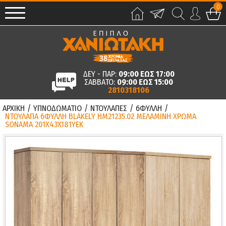
0
ΔΕΥ - ΠΑΡ:
09:00 ΕΩΣ 17:00
ΣΑΒΒΑΤΟ:
09:00 ΕΩΣ 15:00
2810318106
ΑΡΧΙΚΗ
/
ΥΠΝΟΔΩΜΑΤΙΟ
/
ΝΤΟΥΛΑΠΕΣ
/
6ΦΥΛΛΗ
/
ΝΤΟΥΛΑΠΑ 6ΦΥΛΛΗ BLAKELY HM21235.02 ΜΕΛΑΜΙΝΗ ΧΡΩΜΑ
SONAMA 201X43X181ΥΕΚ