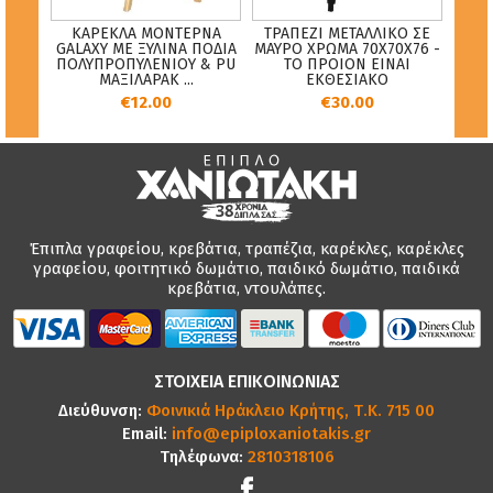
ΙΚΟΥ
ΚΑΡΕΚΛΑ ΜΟΝΤΕΡΝΑ
ΤΡΑΠΕΖΙ ΜΕΤΑΛΛΙΚΟ ΣΕ
 ΣΕ
GALAXY ΜΕ ΞΥΛΙΝΑ ΠΟΔΙΑ
ΜΑΥΡΟ ΧΡΩΜΑ 70X70X76 -
Ε
ΡΩΜΑ
ΠΟΛΥΠΡΟΠΥΛΕΝΙΟΥ & PU
ΤΟ ΠΡΟΙΟΝ ΕΙΝΑΙ
ΜΑΞΙΛΑΡΑΚ ...
ΕΚΘΕΣΙΑΚΟ
€12.00
€30.00
Έπιπλα γραφείου, κρεβάτια, τραπέζια, καρέκλες, καρέκλες
γραφείου, φοιτητικό δωμάτιο, παιδικό δωμάτιο, παιδικά
κρεβάτια, ντουλάπες.
ΣΤΟΙΧΕΙΑ ΕΠΙΚΟΙΝΩΝΙΑΣ
Διεύθυνση:
Φοινικιά Ηράκλειο Κρήτης, Τ.Κ. 715 00
Email:
info@epiploxaniotakis.gr
Τηλέφωνα:
2810318106