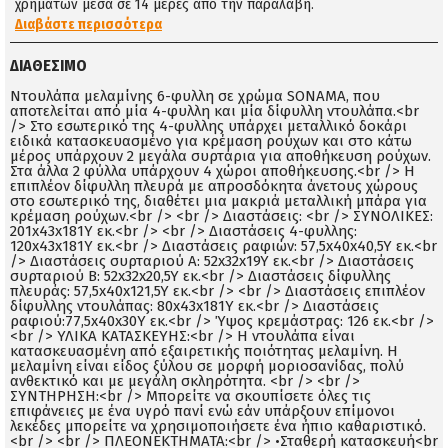
χρημάτων μέσα σε 14 μέρες απο την παραλαβή.
Διαβάστε περισσότερα
ΔΙΑΘΈΣΙΜΟ
Ντουλάπα μελαμίνης 6-φυλλη σε χρώμα SONAMA, που
αποτελείται από μία 4-φυλλη και μία δίφυλλη ντουλάπα.<br
/> Στο εσωτερικό της 4-φυλλης υπάρχει μεταλλικό δοκάρι
ειδικά κατασκευασμένο για κρέμαση ρούχων και στο κάτω
μέρος υπάρχουν 2 μεγάλα συρτάρια για αποθήκευση ρούχων.
Στα άλλα 2 φύλλα υπάρχουν 4 χώροι αποθήκευσης.<br /> Η
επιπλέον δίφυλλη πλευρά με απροσδόκητα άνετους χώρους
στο εσωτερικό της, διαθέτει μια μακριά μεταλλική μπάρα για
κρέμαση ρούχων.<br /> <br /> Διαστάσεις: <br /> ΣΥΝΟΛΙΚΕΣ:
201x43x181Υ εκ.<br /> <br /> Διαστάσεις 4-φυλλης:
120x43x181Υ εκ.<br /> Διαστάσεις ραφιών: 57,5x40x40,5Y εκ.<br
/> Διαστάσεις συρταριού Α: 52x32x19Y εκ.<br /> Διαστάσεις
συρταριού Β: 52x32x20,5Y εκ.<br /> Διαστάσεις δίφυλλης
πλευράς: 57,5x40x121,5Y εκ.<br /> <br /> Διαστάσεις επιπλέον
δίφυλλης ντουλάπας: 80x43x181Υ εκ.<br /> Διαστάσεις
ραφιού:77,5x40x30Y εκ.<br /> Ύψος κρεμάστρας: 126 εκ.<br />
<br /> ΥΛΙΚΑ ΚΑΤΑΣΚΕΥΗΣ:<br /> Η ντουλάπα είναι
κατασκευασμένη από εξαιρετικής ποιότητας μελαμίνη. Η
μελαμίνη είναι είδος ξύλου σε μορφή μοριοσανίδας, πολύ
ανθεκτικό και με μεγάλη σκληρότητα. <br /> <br />
ΣΥΝΤΗΡΗΣΗ:<br /> Μπορείτε να σκουπίσετε όλες τις
επιφάνειες με ένα υγρό πανί ενώ εάν υπάρξουν επίμονοι
λεκέδες μπορείτε να χρησιμοποιήσετε ένα ήπιο καθαριστικό.
<br /> <br /> ΠΛΕΟΝΕΚΤΗΜΑΤΑ:<br /> •Σταθερή κατασκευή<br