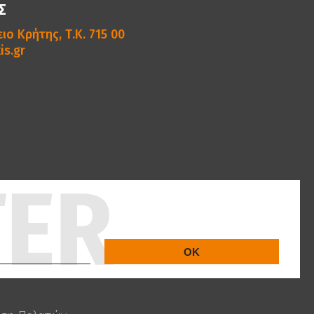
Σ
ιο Κρήτης, Τ.Κ. 715 00
is.gr