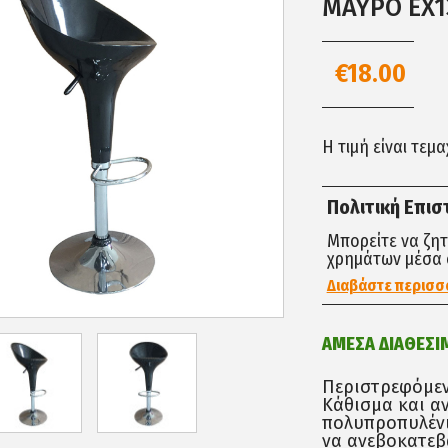
ΜΑΥΡΟ EX1
€18.00
Η τιμή είναι τεμ
Πολιτική Επι
Μπορείτε να ζη
χρημάτων μέσα 
Διαβάστε περισσ
ΑΜΕΣΑ ΔΙΑΘΕΣΙ
Περιστρεφόμεν
Κάθισμα και α
πολυπροπυλένι
να ανεβοκατεβα