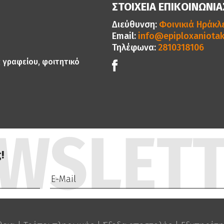
ΣΤΟΙΧΕΙΑ ΕΠΙΚΟΙΝΩΝΙΑ
Διεύθυνση:
Φοινικιά Ηράκλε
Email:
info@epiploxaniotak
Τηλέφωνα:
2810318106
ς γραφείου, φοιτητικό
!