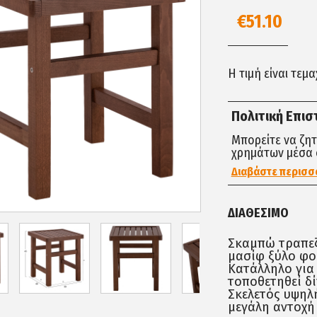
€51.10
Η τιμή είναι τεμ
Πολιτική Επι
Μπορείτε να ζη
χρημάτων μέσα 
Διαβάστε περισσ
ΔΙΑΘΈΣΙΜΟ
Σκαμπώ τραπεζ
μασίφ ξύλο φο
Κατάλληλο για 
τοποθετηθεί δ
Σκελετός υψηλή
μεγάλη αντοχή