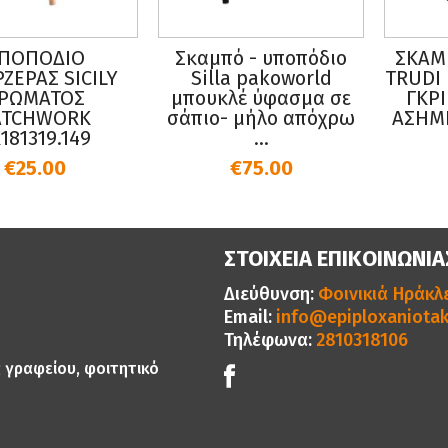
ΠΟΠΟΔΙΟ
Σκαμπό - υποπόδιο
ΣΚΑΜ
ΖΕΡΑΣ SICILY
Silla pakoworld
TRUDI
ΡΩΜΑΤΟΣ
μπουκλέ ύφασμα σε
ΓΚΡ
ATCHWORK
σάπιο- μήλο απόχρω
ΑΣΗΜΙ
181319.149
...
€25.00
€75.00
ΣΤΟΙΧΕΙΑ ΕΠΙΚΟΙΝΩΝΙΑ
Διεύθυνση:
Φοινικιά Ηράκλε
Email:
info@epiploxaniotak
Τηλέφωνα:
2810318106
ς γραφείου, φοιτητικό