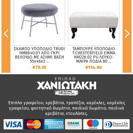
ΣΚΑΜΠΟ ΥΠΟΠΟΔΙΟ TRUDI
ΤΑΜΠΟΥΡΕ ΥΠΟΠΟΔΙΟ
Σ
ιο
HM8640.01 ΑΠΟ ΓΚΡΙ
T.CHESTERFIELD EMMA
Σαλ
lure
ΒΕΛΟΥΔΟ ΜΕ ΑΣΗΜΙ ΒΑΣΗ
HM226.02 PU ΛΕΥΚΟ-
55x46x3 ...
ΜΑΥΡΑ ΠΟΔΙΑ 80 ...
€75.35
€114.90
Έπιπλα γραφείου, κρεβάτια, τραπέζια, καρέκλες, καρέκλες
γραφείου, φοιτητικό δωμάτιο, παιδικό δωμάτιο, παιδικά
κρεβάτια, ντουλάπες.