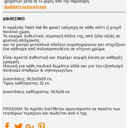
χρημάτων μέσα σε 14 μέρες απο την παραλαβή.
Διαβάστε περισσότερα
ΔΙΑΘΈΣΙΜΟ
Η καρέκλα Twist Kid θα φανεί υπέροχη σε κάθε σπίτι ή μικρό
παιδικό χώρο.
Τα κομψά, ανθεκτικά, συμπαγή πόδια της, από ξύλο οξιάς σε
φυσική απόχρωση
και το μαύρο μεταλλικό πλαίσιο συμπληρώνουν και στηρίζουν
ένα κάθισμα από πολυπροπυλένιο σε κίτρινο χρώμα.
Είναι αρκετά ανθεκτική και παρέχει κομψή άνεση με καθαρές
γραμμές.
Ιδανική για κάθε παιδικό δωμάτιο αλλά και για τον εξοπλισμό
παιδικών σταθμών & νηπιαγωγείων.
Διαστάσεις: 30,5x33x59 εκ.
Ύψος καθίσματος: 32 εκ.
Διαστάσεις καθίσματος: 30,5x28 εκ.
ΠΡΟΣΟΧΗ: Το προϊόν διατίθεται αμοντάριστο σε πακέτο των
τεσσάρων τεμαχίων και πωλείται ανά 4 τμχ.