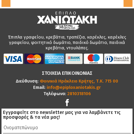
Έπιπλα γραφείου, κρεβάτια, τραπέζια, καρέκλες, καρέκλες
γραφείου, φοιτητικό δωμάτιο, παιδικό δωμάτιο, παιδικά
κρεβάτια, ντουλάπες.
ΣΤΟΙΧΕΙΑ ΕΠΙΚΟΙΝΩΝΙΑΣ
Διεύθυνση:
Φοινικιά Ηράκλειο Κρήτης, Τ.Κ. 715 00
Email:
info@epiploxaniotakis.gr
Τηλέφωνα:
2810318106
Εγγραφείτε στο newsletter μας για να λαμβάνετε τις
προσφορές & τα νέα μας!