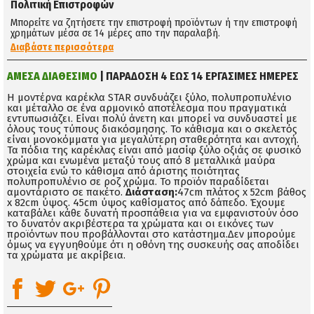
Πολιτική Επιστροφών
Μπορείτε να ζητήσετε την επιστροφή προϊόντων ή την επιστροφή
χρημάτων μέσα σε 14 μέρες απο την παραλαβή.
Διαβάστε περισσότερα
ΑΜΕΣΑ ΔΙΑΘΕΣΙΜΟ
| ΠΑΡΑΔΟΣΗ 4 ΕΩΣ 14 ΕΡΓΑΣΙΜΕΣ ΗΜΕΡΕΣ
Η μοντέρνα καρέκλα STAR συνδυάζει ξύλο, πολυπροπυλένιο
και μέταλλο σε ένα αρμονικό αποτέλεσμα που πραγματικά
εντυπωσιάζει. Είναι πολύ άνετη και μπορεί να συνδυαστεί με
όλους τους τύπους διακόσμησης. Το κάθισμα και ο σκελετός
είναι μονοκόμματα για μεγαλύτερη σταθερότητα και αντοχή.
Τα πόδια της καρέκλας είναι από μασίφ ξύλο οξιάς σε φυσικό
χρώμα και ενωμένα μεταξύ τους από 8 μεταλλικά μαύρα
στοιχεία ενώ το κάθισμα από άριστης ποιότητας
πολυπροπυλένιο σε ροζ χρώμα. Το προϊόν παραδίδεται
αμοντάριστο σε πακέτο.
Διάσταση:
47cm πλάτος x 52cm βάθος
x 82cm ύψος. 45cm ύψος καθίσματος από δάπεδο. Έχουμε
καταβάλει κάθε δυνατή προσπάθεια για να εμφανιστούν όσο
το δυνατόν ακριβέστερα τα χρώματα και οι εικόνες των
προϊόντων που προβάλλονται στο κατάστημα.Δεν μπορούμε
όμως να εγγυηθούμε ότι η οθόνη της συσκευής σας αποδίδει
τα χρώματα με ακρίβεια.