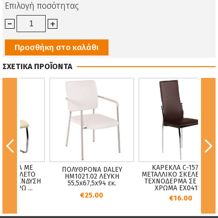
Επιλογή ποσότητας
Προσθήκη στο καλάθι
ΣΧΕΤΙΚΑ ΠΡΟΪΟΝΤΑ
NDA ΜΕ
ΚΑΡΕΚΛΑ C-157 ΜΕ
ΠΟΛΥΘΡΟΝΑ DALEY
ΣΚΕΛΕΤΟ
ΜΕΤΑΛΛΙΚΟ ΣΚΕΛΕΤΟ KAI
HM1021.02 ΛΕΥΚΗ
ΕΠΕΝΔΥΣΗ
TΕΧΝΟΔΕΡΜΑ ΣΕ ΚΑΦΕ
55,5x67,5x94 εκ.
ΧΡΩ ...
ΧΡΩΜΑ EX0415 ...
€25.00
00
€16.00