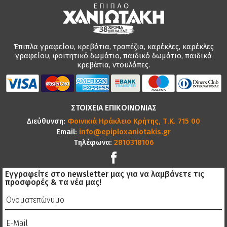
Έπιπλα γραφείου, κρεβάτια, τραπέζια, καρέκλες, καρέκλες
γραφείου, φοιτητικό δωμάτιο, παιδικό δωμάτιο, παιδικά
κρεβάτια, ντουλάπες.
ΣΤΟΙΧΕΙΑ ΕΠΙΚΟΙΝΩΝΙΑΣ
Διεύθυνση:
Φοινικιά Ηράκλειο Κρήτης, Τ.Κ. 715 00
Email:
info@epiploxaniotakis.gr
Τηλέφωνα:
2810318106
Εγγραφείτε στο newsletter μας για να λαμβάνετε τις
προσφορές & τα νέα μας!