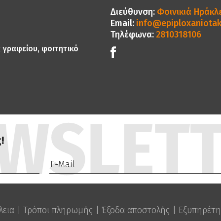
Διεύθυνση:
Φοινικιά Ηράκλε
Email:
info@epiploxaniotak
Τηλέφωνα:
2810318106
ς γραφείου, φοιτητικό
!
λεια
|
Τρόποι πληρωμής
|
Έξοδα αποστολής
|
Εξυπηρέτη