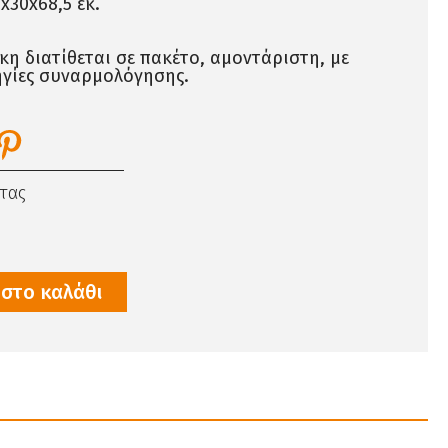
x30x68,5 εκ.
η διατίθεται σε πακέτο, αμοντάριστη, με
ηγίες συναρμολόγησης.
τας
στο καλάθι