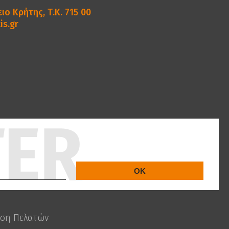
ιο Κρήτης, Τ.Κ. 715 00
is.gr
ση Πελατών