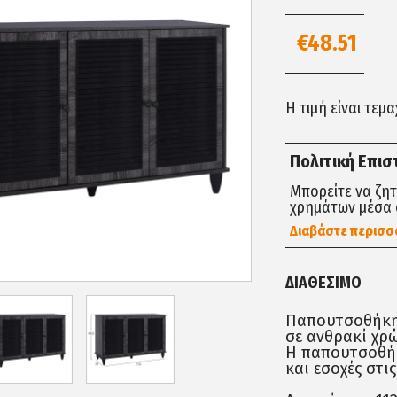
€48.51
Η τιμή είναι τεμ
Πολιτική Επι
Μπορείτε να ζη
χρημάτων μέσα 
Διαβάστε περισσ
ΔΙΑΘΈΣΙΜΟ
Παπουτσοθήκη 
σε ανθρακί χρώ
Η παπουτσοθήκ
και εσοχές στι