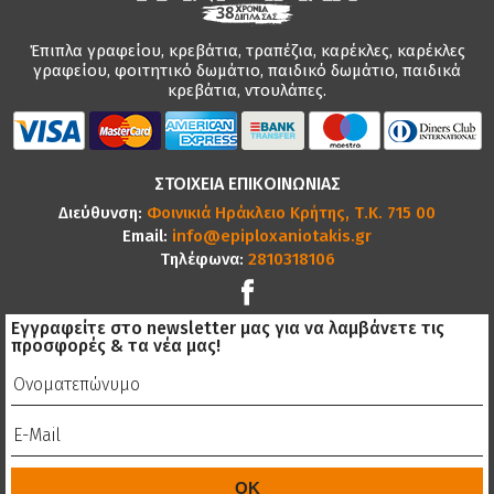
Έπιπλα γραφείου, κρεβάτια, τραπέζια, καρέκλες, καρέκλες
γραφείου, φοιτητικό δωμάτιο, παιδικό δωμάτιο, παιδικά
κρεβάτια, ντουλάπες.
ΣΤΟΙΧΕΙΑ ΕΠΙΚΟΙΝΩΝΙΑΣ
Διεύθυνση:
Φοινικιά Ηράκλειο Κρήτης, Τ.Κ. 715 00
Email:
info@epiploxaniotakis.gr
Τηλέφωνα:
2810318106
Εγγραφείτε στο newsletter μας για να λαμβάνετε τις
προσφορές & τα νέα μας!