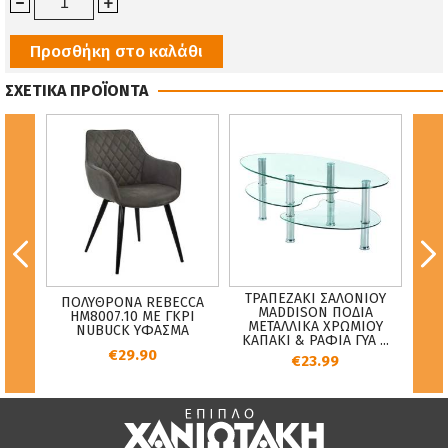
Προσθήκη στο καλάθι
ΣΧΕΤΙΚΑ ΠΡΟΪΟΝΤΑ
ΛΟ
ΤΡΑΠΕΖΑΚΙ ΣΑΛΟΝΙΟΥ
ΚΑΡΕ
ΠΟΛΥΘΡΟΝΑ REBECCA
ΣΙΦ &
MADDISON ΠΟΔΙΑ
ΥΦΑ
HM8007.10 ΜΕ ΓΚΡΙ
ΑΤΟΣ
ΜΕΤΑΛΛΙΚΑ ΧΡΩΜΙΟΥ
ΚΙΤ
NUBUCK ΥΦΑΣΜΑ
ΚΑΠΑΚΙ & ΡΑΦΙΑ ΓΥΑ ...
€29.90
€23.99