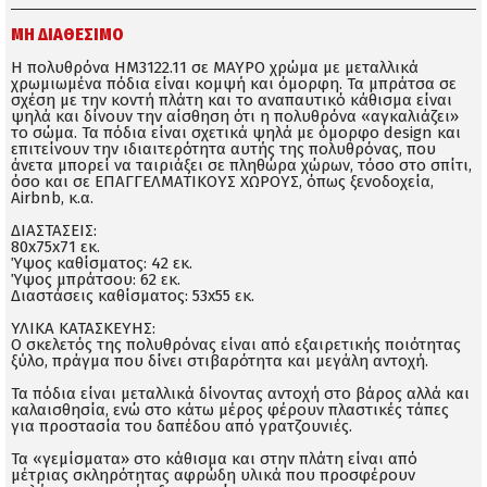
ΜΗ ΔΙΑΘΈΣΙΜΟ
Η πολυθρόνα ΗΜ3122.11 σε ΜΑΥΡΟ χρώμα με μεταλλικά
χρωμιωμένα πόδια είναι κομψή και όμορφη. Τα μπράτσα σε
σχέση με την κοντή πλάτη και το αναπαυτικό κάθισμα είναι
ψηλά και δίνουν την αίσθηση ότι η πολυθρόνα «αγκαλιάζει»
το σώμα. Τα πόδια είναι σχετικά ψηλά με όμορφο design και
επιτείνουν την ιδιαιτερότητα αυτής της πολυθρόνας, που
άνετα μπορεί να ταιριάξει σε πληθώρα χώρων, τόσο στο σπίτι,
όσο και σε ΕΠΑΓΓΕΛΜΑΤΙΚΟΥΣ ΧΩΡΟΥΣ, όπως ξενοδοχεία,
Airbnb, κ.α.
ΔΙΑΣΤΑΣΕΙΣ:
80x75x71 εκ.
Ύψος καθίσματος: 42 εκ.
Ύψος μπράτσου: 62 εκ.
Διαστάσεις καθίσματος: 53x55 εκ.
ΥΛΙΚΑ ΚΑΤΑΣΚΕΥΗΣ:
Ο σκελετός της πολυθρόνας είναι από εξαιρετικής ποιότητας
ξύλο, πράγμα που δίνει στιβαρότητα και μεγάλη αντοχή.
Τα πόδια είναι μεταλλικά δίνοντας αντοχή στο βάρος αλλά και
καλαισθησία, ενώ στο κάτω μέρος φέρουν πλαστικές τάπες
για προστασία του δαπέδου από γρατζουνιές.
Τα «γεμίσματα» στο κάθισμα και στην πλάτη είναι από
μέτριας σκληρότητας αφρώδη υλικά που προσφέρουν