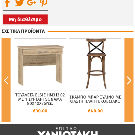
Μη διαθέσιμο
ΣΧΕΤΙΚΑ ΠΡΟΪΟΝΤΑ
ΙΠΛΟ
ΤΟΥΑΛΕΤΑ ELSIE HM313.02
ΚΡΕ
ΣΚΑΜΠΟ ΜΠΑΡ ΞΥΛΙΝΟ ΜΕ
ΙΝΑ
ΜΕ 1 ΣΥΡΤΑΡΙ SONAMA
ΜΟ
ΧΙΑΣΤΗ ΠΛΑΤΗ ΕΚΘΕΣΙΑΚΟ
ΡΥΔΙ
80X40X76Yεκ.
€30.00
€40.00