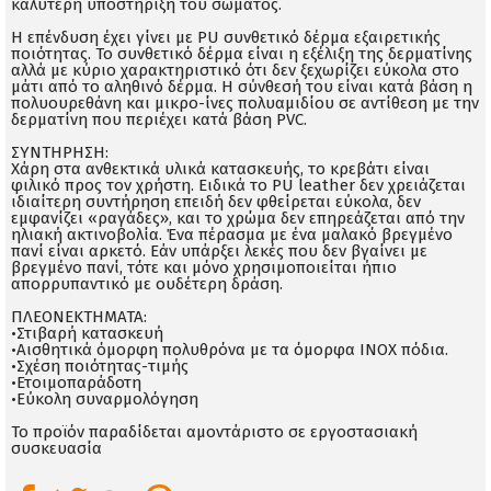
καλύτερη υποστήριξη του σώματος.
Η επένδυση έχει γίνει με PU συνθετικό δέρμα εξαιρετικής
ποιότητας. Το συνθετικό δέρμα είναι η εξέλιξη της δερματίνης
αλλά με κύριο χαρακτηριστικό ότι δεν ξεχωρίζει εύκολα στο
μάτι από το αληθινό δέρμα. Η σύνθεσή του είναι κατά βάση η
πολυουρεθάνη και μικρο-ίνες πολυαμιδίου σε αντίθεση με την
δερματίνη που περιέχει κατά βάση PVC.
ΣΥΝΤΗΡΗΣΗ:
Χάρη στα ανθεκτικά υλικά κατασκευής, το κρεβάτι είναι
φιλικό προς τον χρήστη. Ειδικά το PU leather δεν χρειάζεται
ιδιαίτερη συντήρηση επειδή δεν φθείρεται εύκολα, δεν
εμφανίζει «ραγάδες», και το χρώμα δεν επηρεάζεται από την
ηλιακή ακτινοβολία. Ένα πέρασμα με ένα μαλακό βρεγμένο
πανί είναι αρκετό. Εάν υπάρξει λεκές που δεν βγαίνει με
βρεγμένο πανί, τότε και μόνο χρησιμοποιείται ήπιο
απορρυπαντικό με ουδέτερη δράση.
ΠΛΕΟΝΕΚΤΗΜΑΤΑ:
•Στιβαρή κατασκευή
•Αισθητικά όμορφη πολυθρόνα με τα όμορφα ΙΝΟΧ πόδια.
•Σχέση ποιότητας-τιμής
•Ετοιμοπαράδοτη
•Εύκολη συναρμολόγηση
Το προϊόν παραδίδεται αμοντάριστο σε εργοστασιακή
συσκευασία