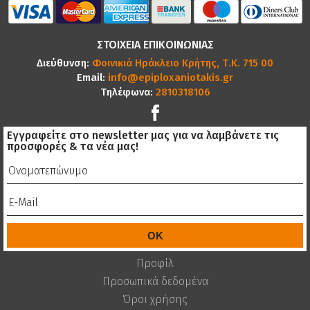
ΣΤΟΙΧΕΙΑ ΕΠΙΚΟΙΝΩΝΙΑΣ
Διεύθυνση:
Φοινικιά Ηράκλειο Κρήτης, Τ.Κ. 715 00
Email:
info@epiploxaniotakis.gr
Τηλέφωνα:
2810318106
Εγγραφείτε στο newsletter μας για να λαμβάνετε τις
προσφορές & τα νέα μας!
Προφίλ
Προσωπικά δεδομένα
Όροι χρήσης