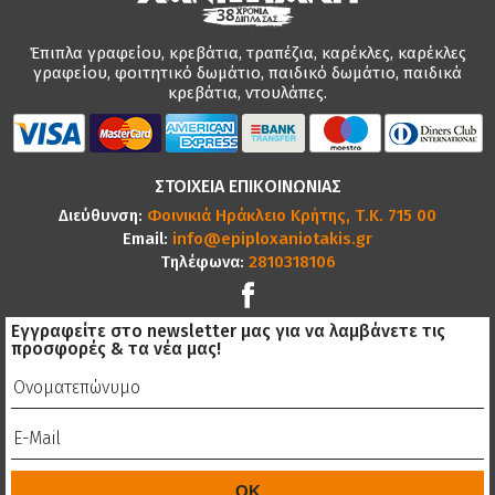
Έπιπλα γραφείου, κρεβάτια, τραπέζια, καρέκλες, καρέκλες
γραφείου, φοιτητικό δωμάτιο, παιδικό δωμάτιο, παιδικά
κρεβάτια, ντουλάπες.
ΣΤΟΙΧΕΙΑ ΕΠΙΚΟΙΝΩΝΙΑΣ
Διεύθυνση:
Φοινικιά Ηράκλειο Κρήτης, Τ.Κ. 715 00
Email:
info@epiploxaniotakis.gr
Τηλέφωνα:
2810318106
Εγγραφείτε στο newsletter μας για να λαμβάνετε τις
προσφορές & τα νέα μας!