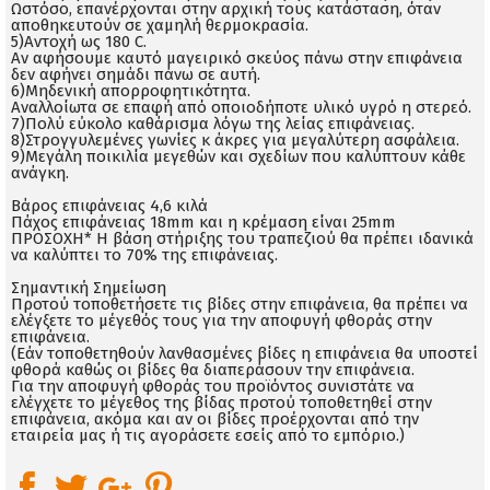
Ωστόσο, επανέρχονται στην αρχική τους κατάσταση, όταν
αποθηκευτούν σε χαμηλή θερμοκρασία.
5)Αντοχή ως 180 C.
Αν αφήσουμε καυτό μαγειρικό σκεύος πάνω στην επιφάνεια
δεν αφήνει σημάδι πάνω σε αυτή.
6)Μηδενική απορροφητικότητα.
Αναλλοίωτα σε επαφή από οποιοδήποτε υλικό υγρό η στερεό.
7)Πολύ εύκολο καθάρισμα λόγω της λείας επιφάνειας.
8)Στρογγυλεμένες γωνίες κ άκρες για μεγαλύτερη ασφάλεια.
9)Μεγάλη ποικιλία μεγεθών και σχεδίων που καλύπτουν κάθε
ανάγκη.
Βάρος επιφάνειας 4,6 κιλά
Πάχος επιφάνειας 18mm και η κρέμαση είναι 25mm
ΠΡΟΣΟΧΗ* Η βάση στήριξης του τραπεζιού θα πρέπει ιδανικά
να καλύπτει το 70% της επιφάνειας.
Σημαντική Σημείωση
Προτού τοποθετήσετε τις βίδες στην επιφάνεια, θα πρέπει να
ελέγξετε το μέγεθός τους για την αποφυγή φθοράς στην
επιφάνεια.
(Εάν τοποθετηθούν λανθασμένες βίδες η επιφάνεια θα υποστεί
φθορά καθώς οι βίδες θα διαπεράσουν την επιφάνεια.
Για την αποφυγή φθοράς του προϊόντος συνιστάτε να
ελέγχετε το μέγεθος της βίδας προτού τοποθετηθεί στην
επιφάνεια, ακόμα και αν οι βίδες προέρχονται από την
εταιρεία μας ή τις αγοράσετε εσείς από το εμπόριο.)