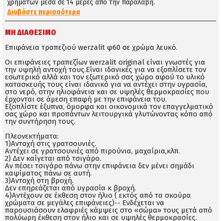
χρημάτων μέσα σε 14 μέρες απο την παραλαβή.
Διαβάστε περισσότερα
ΜΗ ΔΙΑΘΈΣΙΜΟ
Επιφάνεια τραπεζιού werzalit φ60 σε χρώμα λευκό.
Οι επιφάνειες τραπεζίων werzalit original είναι γνωστές για
την υψηλή αντοχή τους.Είναι ιδανικές για να εξοπλίσετε τον
εσωτερικό αλλά και τον εξωτερικό σας χώρο αφού το υλικό
κατασκευής τους είναι ιδανικό για να αντέχει στην υγρασία,
στο νερό, στην ηλιοφάνεια και σε υψηλές θερμοκρασίες που
έρχονται σε άμεση επαφή με την επιφάνεια του.
Εξοπλίστε έξυπνα, όμορφα και οικονομικά τον επαγγελματικό
σας χώρο και προπάντων λειτουργικά γλυτώνοντας κόπο από
την συντήρηση τους.
Πλεονεκτήματα:
1)Αντοχή στις γρατσουνιές.
Αντέχει σε γρατσουνιές από πιρούνια, μαχαίρια,κλπ.
2) Δεν καίγεται από τσιγάρο.
Αν πέσει τσιγάρο πάνω στην επιφάνεια δεν μένει σημάδι
καψίματος πάνω σε αυτή.
3)Αντοχή στη βροχή.
Δεν επηρεάζεται από υγρασία κ βροχή.
4)Αντέχουν σε έκθεση στον ήλιο ( εκτός από τα σκούρα
χρώματα σε μεγάλες επιφάνειες)-- Ενδέχεται να
παρουσιάσουν ελαφριές κάμψεις στο «σώμα» τους μετά από
πολύωρη έκθεση στον ήλιο και σε υψηλές θερμοκρασίες.