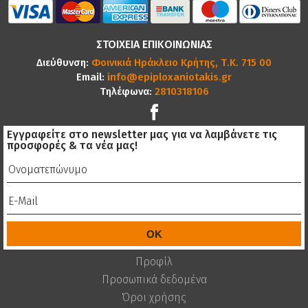
ΣΤΟΙΧΕΙΑ ΕΠΙΚΟΙΝΩΝΙΑΣ
Διεύθυνση:
Φοινικιά Ηράκλειο Κρήτης, Τ.Κ. 715 00
Email:
info@epiploxaniotakis.gr
Τηλέφωνα:
2810318106
Εγγραφείτε στο newsletter μας για να λαμβάνετε τις
προσφορές & τα νέα μας!
Προφίλ
Προσωπικά δεδομένα
Όροι χρήσης