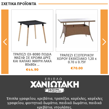
ΣΧΕΤΙΚΑ ΠΡΟΪΟΝΤΑ
ΤΡΑΠΕΖΙ EX-8080 ΠΟΔΙΑ
ΤΡΑΠΕΖΙ ΕΞΩΤΕΡΙΚΟΥ
ΟΝΑ
ΜΑΣΙΦ ΣΕ ΧΡΩΜΑ ΔΡΥΣ
ΠΟΛΥ
ΧΩΡΟΥ ΕΚΘΕΣΙΑΚΟ 1,20 x
ΑΚΗ
ΚΑΙ ΚΑΠΑΚΙ ΜΑΥΡΗ ΛΑΚΑ
ΜΕ
0.70 x 0.75Υ
80x80x ...
€70.00
€44.90
Έπιπλα γραφείου, κρεβάτια, τραπέζια, καρέκλες, καρέκλες
γραφείου, φοιτητικό δωμάτιο, παιδικό δωμάτιο, παιδικά
κρεβάτια, ντουλάπες.