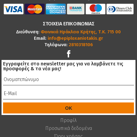
ΣΤΟΙΧΕΙΑ ΕΠΙΚΟΙΝΩΝΙΑΣ
Διεύθυνση:
Φοινικιά Ηράκλειο Κρήτης, Τ.Κ. 715 00
Email:
info@epiploxaniotakis.gr
Τηλέφωνα:
2810318106
Εγγραφείτε στο newsletter μας για να λαμβάνετε τις
προσφορές & τα νέα μας!
Προφίλ
Προσωπικά δεδομένα
Όροι χρήσης