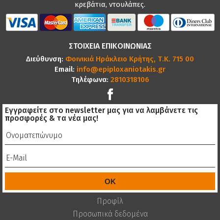
κρεβάτια, ντουλάπες.
ΣΤΟΙΧΕΙΑ ΕΠΙΚΟΙΝΩΝΙΑΣ
Διεύθυνση:
Φοινικιά Ηράκλειο Κρήτης, Τ.Κ. 715 00
Email:
info@epiploxaniotakis.gr
Τηλέφωνα:
2810318106
Εγγραφείτε στο newsletter μας για να λαμβάνετε τις
προσφορές & τα νέα μας!
Προφίλ
Προσωπικά δεδομένα