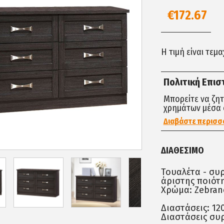
€172.67
Η τιμή είναι τεμ
Πολιτική Επι
Μπορείτε να ζη
χρημάτων μέσα 
Διαβάστε περισσ
ΔΙΑΘΈΣΙΜΟ
Τουαλέτα - συ
άριστης ποιότη
Χρώμα: Zebran
Διαστάσεις: 12
Διαστάσεις συρ