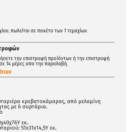
αχίου, πωλείται σε πακέτο των 1 τεμαχίων.
στροφών
τήσετε την επιστροφή προϊόντων ή την επιστροφή
σε 14 μέρες απο την παραλαβή.
ότερα
ρταριέρα κρεβατοκάμαρας, από μελαμίνη
τας με 6 συρτάρια.
o
0χ40χ76Y εκ.
ταριού: 51x31x14,5Y εκ.