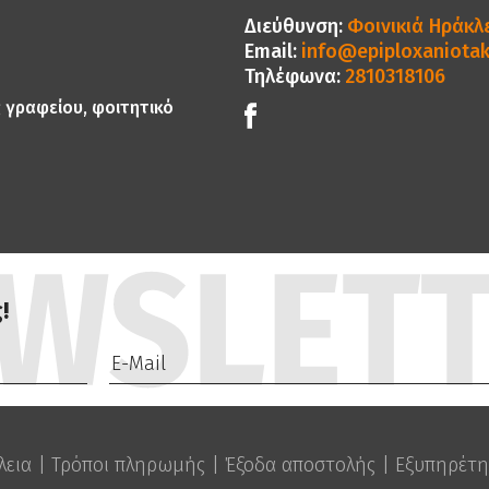
Διεύθυνση:
Φοινικιά Ηράκλε
Email:
info@epiploxaniotak
Τηλέφωνα:
2810318106
ς γραφείου, φοιτητικό
!
λεια
|
Τρόποι πληρωμής
|
Έξοδα αποστολής
|
Εξυπηρέτη