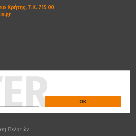
ιο Κρήτης, Τ.Κ. 715 00
is.gr
ση Πελατών