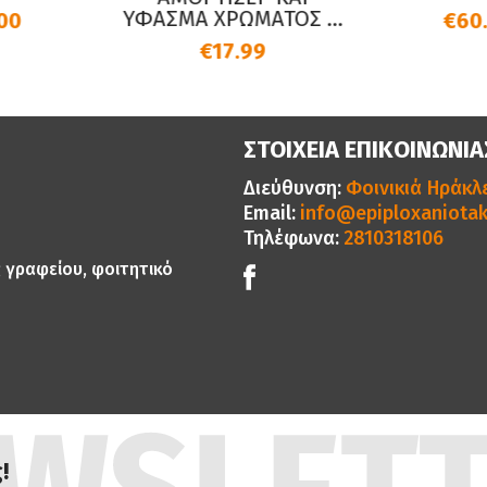
ΜΑ ΧΡΩΜΑΤΟΣ ...
€60.00
€17.99
ΣΤΟΙΧΕΙΑ ΕΠΙΚΟΙΝΩΝΙΑ
Διεύθυνση:
Φοινικιά Ηράκλε
Email:
info@epiploxaniotak
Τηλέφωνα:
2810318106
ς γραφείου, φοιτητικό
!