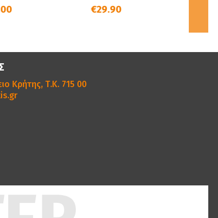
€29.90
€47.99
Σ
ιο Κρήτης, Τ.Κ. 715 00
is.gr