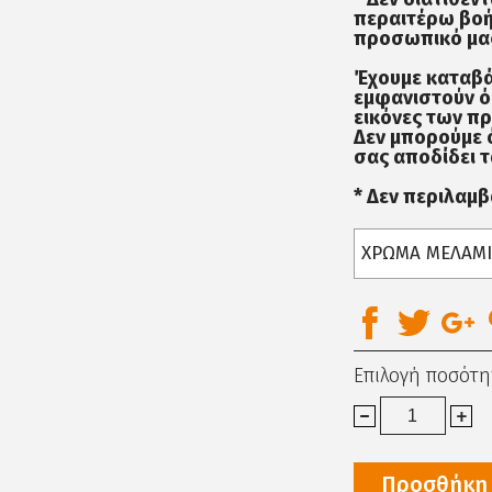
περαιτέρω βοή
προσωπικό μας
Έχουμε καταβά
εμφανιστούν ό
εικόνες των π
Δεν μπορούμε 
σας αποδίδει τ
* Δεν περιλαμ
ΧΡΩΜΑ ΜΕΛΑΜ
Επιλογή ποσότη
Προσθήκη 