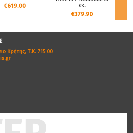
εκ.
...
€379.90
€109.90
Σ
ιο Κρήτης, Τ.Κ. 715 00
is.gr