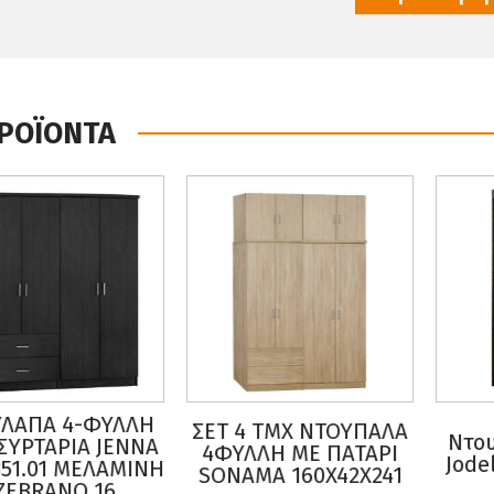
ΠΡΟΪΟΝΤΑ
Ν
Τ 4 ΤΜΧ ΝΤΟΥΠΑΛΑ
Ντουλάπα συρόμενη
ΦΥΛΛΗ ΜΕ ΠΑΤΑΡΙ
Jodelka με καθρέφτη
ONAMA 160X42X241