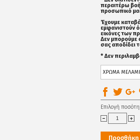
περαιτέρω βοή
προσωπικό μας
Έχουμε καταβά
εμφανιστούν ό
εικόνες των π
Δεν μπορούμε 
σας αποδίδει τ
* Δεν περιλαμ
ΧΡΩΜΑ ΜΕΛΑΜ
Επιλογή ποσότη
Προσθήκη 