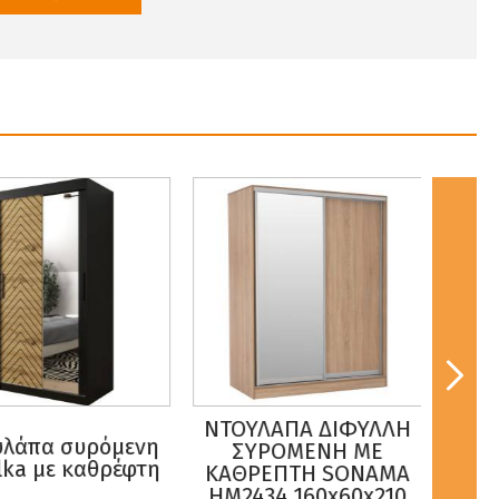
ΤΟΥΛΑΠΑ ΔΙΦΥΛΛΗ
ΚΡΕΒΑΤΙ-ΡΑΝΤΖΟ
ΣΥΡΟΜΕΝΗ ΜΕ
ΙΤΑΛΙΑΣ NOBLE
A
ΚΑΘΡΕΠΤΗ SONAMA
HM393.01 ΜΕΤΑΛΛΙΚΟ
HM2434 160x60x210
ΜΕ ΡΟΔΕΣ & ΣΤΡΩΜΑ