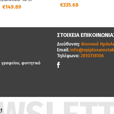
€335.68
€619.00
ΣΤΟΙΧΕΙΑ ΕΠΙΚΟΙΝΩΝΙΑ
Διεύθυνση:
Φοινικιά Ηράκλε
Email:
info@epiploxaniotak
Τηλέφωνα:
2810318106
ς γραφείου, φοιτητικό
!