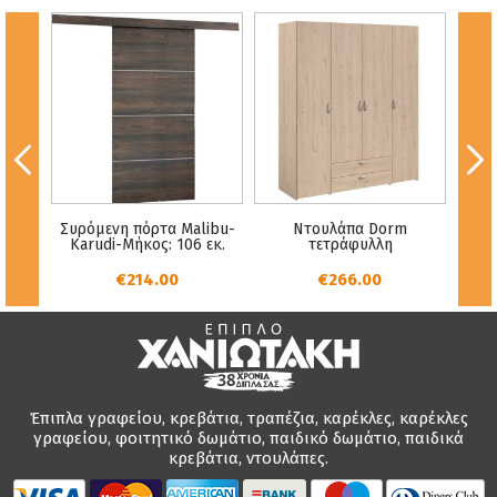
Senna
Συρόμενη πόρτα Malibu-
Ντουλάπα Dorm
Karudi-Μήκος: 106 εκ.
τετράφυλλη
€214.00
€266.00
Έπιπλα γραφείου, κρεβάτια, τραπέζια, καρέκλες, καρέκλες
γραφείου, φοιτητικό δωμάτιο, παιδικό δωμάτιο, παιδικά
κρεβάτια, ντουλάπες.