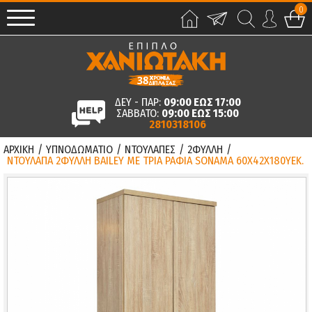
0
ΔΕΥ - ΠΑΡ:
09:00 ΕΩΣ 17:00
ΣΑΒΒΑΤΟ:
09:00 ΕΩΣ 15:00
2810318106
ΑΡΧΙΚΗ
/
ΥΠΝΟΔΩΜΑΤΙΟ
/
ΝΤΟΥΛΑΠΕΣ
/
2ΦΥΛΛΗ
/
ΝΤΟΥΛΑΠΑ 2ΦΥΛΛΗ BAILEY ΜΕ ΤΡΙΑ ΡΑΦΙΑ SONAMA 60Χ42Χ180ΥΕΚ.