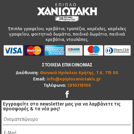
Έπιπλα γραφείου, κρεβάτια, τραπέζια, καρέκλες, καρέκλες
γραφείου, φοιτητικό δωμάτιο, παιδικό δωμάτιο, παιδικά
κρεβάτια, ντουλάπες.
ΣΤΟΙΧΕΙΑ ΕΠΙΚΟΙΝΩΝΙΑΣ
Διεύθυνση:
Φοινικιά Ηράκλειο Κρήτης, Τ.Κ. 715 00
Email:
info@epiploxaniotakis.gr
Τηλέφωνα:
2810318106
Εγγραφείτε στο newsletter μας για να λαμβάνετε τις
προσφορές & τα νέα μας!