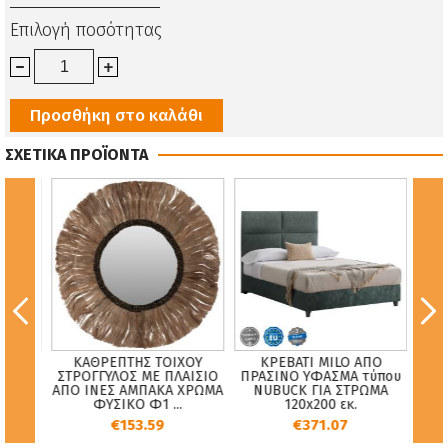
Επιλογή ποσότητας
Προσθήκη στο καλάθι
ΣΧΕΤΙΚΑ ΠΡΟΪΟΝΤΑ
L
ΚΑΘΡΕΠΤΗΣ ΤΟΙΧΟΥ
ΚΡΕΒΑΤΙ MILO ΑΠΟ
ΝΗ-2
ΣΤΡΟΓΓΥΛΟΣ ΜΕ ΠΛΑΙΣΙΟ
ΠΡΑΣΙΝΟ ΥΦΑΣΜΑ τύπου
Κ
Ο
ΑΠΟ ΙΝΕΣ ΑΜΠΑΚΑ ΧΡΩΜΑ
NUBUCK ΓΙΑ ΣΤΡΩΜΑ
ΦΥΣΙΚΟ Φ1 ...
120x200 εκ.
€153.59
€371.07