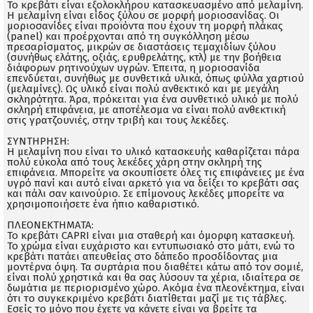
Το κρεβάτι είναι εξολοκλήρου κατασκευασμένο από μελαμίνη.
Η μελαμίνη είναι είδος ξύλου σε μορφή μοριοσανίδας. Οι
μοριοσανίδες είναι προϊόντα που έχουν τη μορφή πλάκας
(panel) και προέρχονται από τη συγκόλληση μέσω
πρεσαρίσματος, μικρών σε διαστάσεις τεμαχιδίων ξύλου
(συνήθως ελάτης, οξιάς, ερυθρελάτης, κτλ) με την βοήθεια
διάφορων ρητινούχων υγρών. Έπειτα, η μοριοσανίδα
επενδύεται, συνήθως με συνθετικά υλικά, όπως φύλλα χαρτιού
(μελαμίνες). Ως υλικό είναι πολύ ανθεκτικό και με μεγάλη
σκληρότητα. Άρα, πρόκειται για ένα συνθετικό υλικό με πολύ
σκληρή επιφάνεια, με αποτέλεσμα να είναι πολύ ανθεκτική
στις γρατζουνιές, στην τριβή και τους λεκέδες.
ΣΥΝΤΗΡΗΣΗ:
Η μελαμίνη που είναι το υλικό κατασκευής καθαρίζεται πάρα
πολύ εύκολα από τους λεκέδες χάρη στην σκληρή της
επιφάνεια. Μπορείτε να σκουπίσετε όλες τις επιφάνειες με ένα
υγρό πανί και αυτό είναι αρκετό για να δείξει το κρεβάτι σας
και πάλι σαν καινούριο. Σε επίμονους λεκέδες μπορείτε να
χρησιμοποιήσετε ένα ήπιο καθαριστικό.
ΠΛΕΟΝΕΚΤΗΜΑΤΑ:
Το κρεβάτι CAPRI είναι μια σταθερή και όμορφη κατασκευή.
Το χρώμα είναι ευχάριστο και εντυπωσιακό στο μάτι, ενώ το
κρεβάτι πατάει απευθείας στο δάπεδο προσδίδοντας μια
μοντέρνα όψη. Τα συρτάρια που διαθέτει κάτω από τον σομιέ,
είναι πολύ χρηστικά και θα σας λύσουν τα χέρια, ιδιαίτερα σε
δωμάτια με περιορισμένο χώρο. Ακόμα ένα πλεονέκτημα, είναι
ότι το συγκεκριμένο κρεβάτι διατίθεται μαζί με τις τάβλες.
Εσείς το μόνο που έχετε να κάνετε είναι να βρείτε τα