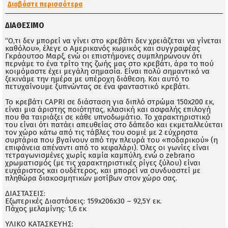
Διαβάστε περισσότερα
ΔΙΑΘΈΣΙΜΟ
“Ο,τι δεν μπορεί να γίνει στο κρεβάτι δεν χρειάζεται να γίνεται
καθόλου», έλεγε ο Αμερικανός κωμικός και συγγραφέας
Γκράουτσο Μαρξ, ενώ οι επιστήμονες συμπληρώνουν ότι
περνάμε το ένα τρίτο της ζωής μας στο κρεβάτι, άρα το πού
κοιμόμαστε έχει μεγάλη σημασία. Είναι πολύ σημαντικό να
ξεκινάμε την ημέρα με υπέροχη διάθεση. Και αυτό το
πετυχαίνουμε ξυπνώντας σε ένα φανταστικό κρεβάτι.
Το κρεβάτι CAPRI σε διάσταση για διπλό στρώμα 150x200 εκ,
είναι μια άριστης ποιότητας, κλασική και ασφαλής επιλογή
που θα ταιριάξει σε κάθε υπνοδωμάτιο. Το χαρακτηριστικό
του είναι ότι πατάει απευθείας στο δάπεδο και εκμεταλλεύεται
τον χώρο κάτω από τις τάβλες του σομιέ με 2 εύχρηστα
συρτάρια που βγαίνουν από την πλευρά του «ποδαρικού» (η
επιφάνεια απέναντι από το κεφαλάρι). Όλες οι γωνίες είναι
τετραγωνισμένες χωρίς καμία καμπύλη, ενώ o zebrano
χρωματισμός (με τις χαρακτηριστικές ρίγες ξύλου) είναι
ευχάριστος και ουδέτερος, και μπορεί να συνδυαστεί με
πληθώρα διακοσμητικών μοτίβων στον χώρο σας.
ΔΙΑΣΤΑΣΕΙΣ:
Εξωτερικές Διαστάσεις: 159x206x30 – 92,5Υ εκ.
Πάχος μελαμίνης: 1,6 εκ
ΥΛΙΚΟ ΚΑΤΑΣΚΕΥΗΣ: