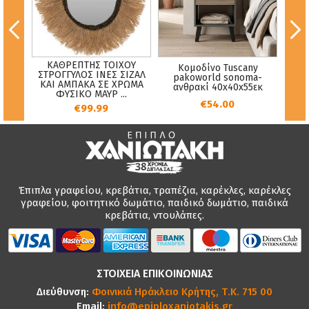
ΚΑΘΡΕΠΤΗΣ ΤΟΙΧΟΥ
Κ
Κομοδίνο Tuscany
ΣΤΡΟΓΓΥΛΟΣ ΙΝΕΣ ΣΙΖΑΛ
ΣΤΡ
pakoworld sonoma-
ΚΑΙ ΑΜΠΑΚΑ ΣΕ ΧΡΩΜΑ
ΣΕ Μ
ανθρακί 40x40x55εκ
ΦΥΣΙΚΟ ΜΑΥΡ ...
€54.00
€99.99
Έπιπλα γραφείου, κρεβάτια, τραπέζια, καρέκλες, καρέκλες
γραφείου, φοιτητικό δωμάτιο, παιδικό δωμάτιο, παιδικά
κρεβάτια, ντουλάπες.
ΣΤΟΙΧΕΙΑ ΕΠΙΚΟΙΝΩΝΙΑΣ
Διεύθυνση:
Φοινικιά Ηράκλειο Κρήτης, Τ.Κ. 715 00
Email:
info@epiploxaniotakis.gr