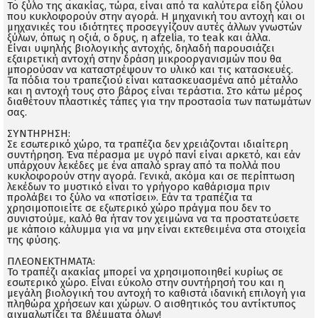
Το ξύλο της ακακίας, τώρα, είναι από τα καλύτερα είδη ξύλου
που κυκλοφορούν στην αγορά. Η μηχανική του αντοχή και οι
μηχανικές του ιδιότητες προσεγγίζουν αυτές άλλων γνωστών
ξύλων, όπως η οξιά, ο δρυς, η afzelia, το teak και άλλα.
Είναι υψηλής βιολογικής αντοχής, δηλαδή παρουσιάζει
εξαιρετική αντοχή στην δράση μικροοργανισμών που θα
μπορούσαν να καταστρέψουν το υλικό και τις κατασκευές.
Τα πόδια του τραπεζιού είναι κατασκευασμένα από μέταλλο
και η αντοχή τους στο βάρος είναι τεράστια. Στο κάτω μέρος
διαθέτουν πλαστικές τάπες για την προστασία των πατωμάτων
σας.
ΣΥΝΤΗΡΗΣΗ:
Σε εσωτερικό χώρο, τα τραπέζια δεν χρειάζονται ιδιαίτερη
συντήρηση. Ένα πέρασμα με υγρό πανί είναι αρκετό, και εάν
υπάρχουν λεκέδες με ένα απαλό spray από τα πολλά που
κυκλοφορούν στην αγορά. Γενικά, ακόμα και σε περίπτωση
λεκέδων το μυστικό είναι το γρήγορο καθάρισμα πριν
προλάβει το ξύλο να «ποτίσει». Εάν τα τραπέζια τα
χρησιμοποιείτε σε εξωτερικό χώρο πράγμα που δεν το
συνιστούμε, καλό θα ήταν τον χειμώνα να τα προστατεύσετε
με κάποιο κάλυμμα για να μην είναι εκτεθειμένα στα στοιχεία
της φύσης.
ΠΛΕΟΝΕΚΤΗΜΑΤΑ:
Το τραπέζι ακακίας μπορεί να χρησιμοποιηθεί κυρίως σε
εσωτερικό χώρο. Είναι εύκολο στην συντήρησή του και η
μεγάλη βιολογική του αντοχή το καθιστά ιδανική επιλογή για
πληθώρα χρήσεων και χώρων. Ο αισθητικός του αντίκτυπος
αιχμαλωτίζει τα βλέμματα όλων!