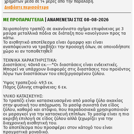
χρημάτων μέσα σε 14 μέρες απο την παραλαβή.
Διαβάστε περισσότερα
ΜΕ ΠΡΟΠΑΡΑΓΓΕΛΙΑ
| ΑΝΑΜΕΝΕΤΑΙ ΣΤΙΣ 08-08-2026
Χειροποίητο τραπέζι σε ακανόνιστο σχήμα επιφάνειας με 3
μαύρα μεταλλικά πόδια σε διάταξη που «ανοίγουν» προς τα
κάτω.
Το αισθητικό αποτέλεσμα είναι όμορφο και είναι
αναπόφευκτο να τραβήξει την προσοχή όλων, σε οποιοδήποτε
χώρο κι αν τοποθετηθεί!
ΤΕΧΝΙΚΑ ΧΑΡΑΚΤΗΡΙΣΤΙΚΑ:
Διαστάσεις: 40x40 εκ.---*Οι διαστάσεις είναι ενδεικτικές.
Μπορεί να υπάρχουν διαφορές στις διαστάσεις του προϊόντος
λόγω των διαστάσεων του επεξεργασμένου ξύλου.
Ύψος τραπεζιού: 49,5 εκ.
Πάχος ξύλινης επιφάνειας: 6 εκ.
ΥΛΙΚΟ ΚΑΤΑΣΚΕΥΗΣ:
Το τραπέζι είναι κατασκευασμένο από μασίφ ξύλο ακακίας
στην φυσική του απόχρωση. Το μασίφ συνιστά ένα είδος
ξύλου, καθαρό και ατόφιο, που παραδοσιακά χρησιμοποιούν
οι μαραγκοί για την κατασκευή επίπλων. Το μασίφ είναι η πιο
ακριβή επιλογή σε είδος ξύλου αλλά ξεχωρίζει για την
διαχρονική αισθητική του.
Το αποτέλεσμα που προσφέρει στον κάτοχό του είναι
πραγματικά μοναδικό.