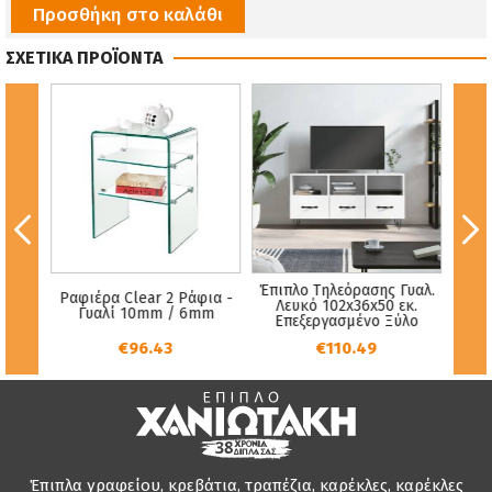
Προσθήκη στο καλάθι
ΣΧΕΤΙΚΑ ΠΡΟΪΟΝΤΑ
Τ
ars
Έπιπλο Τηλεόρασης Γυαλ.
Ραφιέρα Clear 2 Ράφια -
Σ
μαύρο
Λευκό 102x36x50 εκ.
Γυαλί 10mm / 6mm
HM
Επεξεργασμένο Ξύλο
ΦΥΣ
€96.43
€110.49
Έπιπλα γραφείου, κρεβάτια, τραπέζια, καρέκλες, καρέκλες