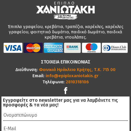
Έπιπλα γραφείου, κρεβάτια, τραπέζια, καρέκλες, καρέκλες
γραφείου, φοιτητικό δωμάτιο, παιδικό δωμάτιο, παιδικά
κρεβάτια, ντουλάπες.
ΣΤΟΙΧΕΙΑ ΕΠΙΚΟΙΝΩΝΙΑΣ
Διεύθυνση:
Φοινικιά Ηράκλειο Κρήτης, Τ.Κ. 715 00
Email:
info@epiploxaniotakis.gr
Τηλέφωνα:
2810318106
Εγγραφείτε στο newsletter μας για να λαμβάνετε τις
προσφορές & τα νέα μας!