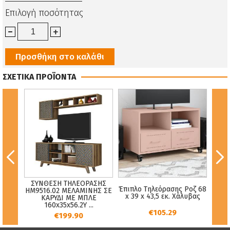
Επιλογή ποσότητας
Προσθήκη στο καλάθι
ΣΧΕΤΙΚΑ ΠΡΟΪΟΝΤΑ
ΣΥΝΘΕΣΗ ΤΗΛΕΟΡΑΣΗΣ
ΟΥ
Έπιπλο Τηλεόρασης Ροζ 68
Σ
HM9516.02 ΜΕΛΑΜΙΝΗΣ ΣΕ
ΜΧ
x 39 x 43,5 εκ. Χάλυβας
ΚΑΡΥΔΙ ΜΕ ΜΠΛΕ
9.01
160x35x56.2Y ...
€105.29
€199.90