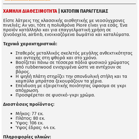
ΧΑΜΗΛΗ ΔΙΑΘΕΣΙΜΌΤΗΤΑ
| ΚΑΤΟΠΙΝ ΠΑΡΑΓΓΕΛΙΑΣ
Είστε λάτρεις της κλασσικής αισθητικής με νεοσύγχρονες
πινελιές; Αν ναι, τότε η πολυθρόνα Piore είναι για εσάς. Ένα
προϊόν κατάλληλο και για επαγγελματική χρήση σε
ξενοδοχεία, airbnb, ενοικιαζόμενα δωμάτια και καταλύματα.
Τεχνικά χαρακτηριστικά:
Σταθερός μεταλλικός σκελετός μεγάλης ανθεκτικότητας
και αντοχής στη φθορά και στο χρόνο.
Βασίζεται πάνω σε τέσσερα πόδια φυσικού χρώματος
από rubberwood ενισχυμένα ώστε να αντέχουν σε
βάρος.
Η ψηλή πλάτη στηρίζει την σπονδυλική στήλη και τα
καμπύλα μπράτσα ξεκουράζουν τα χέρια.
Επένδυση με εξαιρετικής ποιότητας ύφασμα σε γκρι
απόχρωση.
Προσφέρεται σε φυσικό-γκρι χρώμα.
Διαστάσεις προϊόντος:
Μήκος: 77 εκ.
Πλάτος: 80 εκ.
Ύψος: 106 εκ.
Ύψος έδρας: 44 εκ.
Πληροφορίες υλικών: