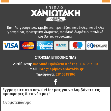
Έπιπλα γραφείου, κρεβάτια, τραπέζια, καρέκλες, καρέκλες
γραφείου, φοιτητικό δωμάτιο, παιδικό δωμάτιο, παιδικά
κρεβάτια, ντουλάπες.
ΣΤΟΙΧΕΙΑ ΕΠΙΚΟΙΝΩΝΙΑΣ
Διεύθυνση:
Φοινικιά Ηράκλειο Κρήτης, Τ.Κ. 715 00
Email:
info@epiploxaniotakis.gr
Τηλέφωνα:
2810318106
Εγγραφείτε στο newsletter μας για να λαμβάνετε τις
προσφορές & τα νέα μας!