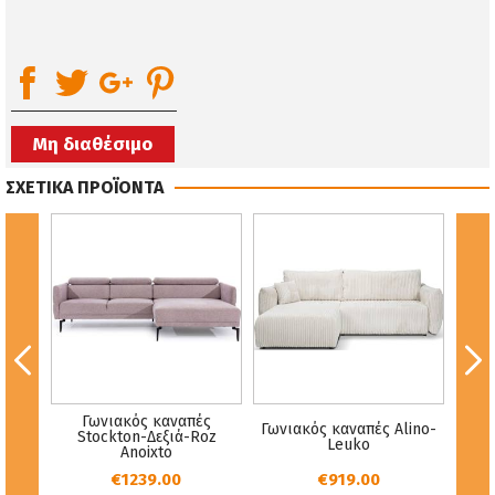
Μη διαθέσιμο
ΣΧΕΤΙΚΑ ΠΡΟΪΟΝΤΑ
ΚΑΝ
Γωνιακός καναπές
ris-
Γωνιακός καναπές Alino-
LYK
Stockton-Δεξιά-Roz
Leuko
ΥΦ
Anoixto
€1239.00
€919.00