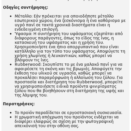
Οδηγίες συντήρησης:
Μέταλλο: Εάν πρόκειται για οποιοδήποτε μέταλλο
εσωτερικού χώρου, ένα ξεσκόνισμα ή ένα καθάρισμα με
υγρό πανί σε τακτά χρονικά διαστήματα είναι η
ενδεδειγμένη επιλογή.
Ύφασμα: Η συντήρηση του υφάσματος εξαρτάται από
διάφορους παράγοντες, όπως το είδος της ίνας, η
κατασκευή του υφάσματος και η χρήση του.
Χρησιμοποιήστε ένα ήπιο απορρυπαντικό που είναι
κατάλληλο για τον τύπο του υφάσματος. Αποφύγετε τη
χρήση χλωρίνης ή λευκαντικών, καθώς μπορεί να
βλάψουν τις ίνες.
Rubberwood: Σκουπίστε το με ένα μαλακό πανί για να
αφαιρέσετε τη σκόνη και τις βρωμιές. Aποφύγετε την
έκθεση του υλικού σε υγρασία, καθώς μπορεί να
προκαλέσει παραμόρφωση ή αλλοίωση του ξύλου. Για
προστασία και διατήρηση του Rubberwood, μπορείτε
να χρησιμοποιήσετε ειδικά προϊόντα φινιρίσματος
ξύλου που θα βοηθήσουν στη διατήρηση της υφής και
της λάμψης του.
Παρατηρήσεις:
Το προϊόν παραδίδεται σε εργοστασιακή συσκευασία.
Η χρωματική απόχρωση του προϊόντος ενδέχεται να
διαφέρει ελαφρώς σε σχέση με την φωτογραφική
απεικόνισή του στην οθόνη σας.