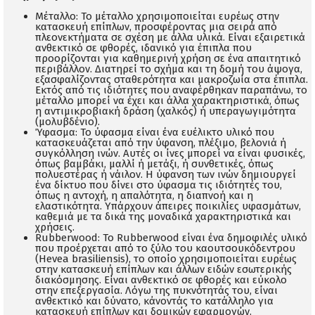
Μέταλλο: Το μέταλλο χρησιμοποιείται ευρέως στην
κατασκευή επίπλων, προσφέροντας μια σειρά από
πλεονεκτήματα σε σχέση με άλλα υλικά. Είναι εξαιρετικά
ανθεκτικό σε φθορές, ιδανικό για έπιπλα που
προορίζονται για καθημερινή χρήση σε ένα απαιτητικό
περιβάλλον. Διατηρεί το σχήμα και τη δομή του άψογα,
εξασφαλίζοντας σταθερότητα και μακροζωία στα έπιπλα.
Εκτός από τις ιδιότητες που αναφέρθηκαν παραπάνω, το
μέταλλο μπορεί να έχει και άλλα χαρακτηριστικά, όπως
η αντιμικροβιακή δράση (χαλκός) ή υπεραγωγιμότητα
(μολυβδένιο).
Ύφασμα: Το ύφασμα είναι ένα ευέλικτο υλικό που
κατασκευάζεται από την ύφανση, πλέξιμο, βελονιά ή
συγκόλληση ινών. Αυτές οι ίνες μπορεί να είναι φυσικές,
όπως βαμβάκι, μαλλί ή μετάξι, ή συνθετικές, όπως
πολυεστέρας ή νάιλον. Η ύφανση των ινών δημιουργεί
ένα δίκτυο που δίνει στο ύφασμα τις ιδιότητές του,
όπως η αντοχή, η απαλότητα, η διαπνοή και η
ελαστικότητα. Υπάρχουν άπειρες ποικιλίες υφασμάτων,
καθεμιά με τα δικά της μοναδικά χαρακτηριστικά και
χρήσεις.
Rubberwood: Το Rubberwood είναι ένα δημοφιλές υλικό
που προέρχεται από το ξύλο του καουτσουκόδεντρου
(Hevea brasiliensis), το οποίο χρησιμοποιείται ευρέως
στην κατασκευή επίπλων και άλλων ειδών εσωτερικής
διακόσμησης. Είναι ανθεκτικό σε φθορές και εύκολο
στην επεξεργασία. Λόγω της πυκνότητάς του, είναι
ανθεκτικό και δύνατο, κάνοντάς το κατάλληλο για
κατασκευή επίπλων και δομικών εφαρμογών.