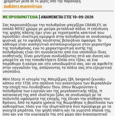
χρημάτων μέσα σε 14 μέρες απο την παραλαβή.
Διαβάστε περισσότερα
ΜΕ ΠΡΟΠΑΡΑΓΓΕΛΙΑ
| ΑΝΑΜΕΝΕΤΑΙ ΣΤΙΣ 10-09-2026
Σας παρουσιάζουμε την πολυθρόνα-μπερζέρα CRAWLEY, σε
απαλό ΜΠΕΖ χρώμα με μαύρα μεταλλικά πόδια. Η επένδυση
της ψηλής πλάτης έχει γίνει με τεχνοτροπία καπιτονέ που
προσδίδει ιδιαίτερη ομορφιά στην πολυθρόνα σε συνδυασμό,
φυσικά, με το υψηλής ποιότητας βελούδινο ύφασμα. Το
κάθισμα είναι αναπαυτικό ανταποκρινόμενο στον χαρακτήρα
της πολυθρόνας, ενώ το χαρακτηριστικό αυτής της
πολυθρόνας είναι ότι συνοδεύεται από ένα υποπόδιο ίδιας
αισθητικής. Είναι μοντέρνα συνδυάζοντας στιλ και άνεση και
μπορείτε να την τοποθετήσετε δίπλα στο τζάκι, σε ένα
παράθυρο ή ακόμα και στο υπνοδωμάτιό σας, και να αφεθείτε
στην «αγκαλιά» της, απλώνοντας τα πόδια σας στο εξαιρετικό
υποπόδιο.
Mini Story: Η ιστορία της Μπερζέρας (βλ. bergere) ξεκινάει
κάπου στο 1720, στα σαλόνια του ανακτόρου των Βερσαλλιών
την εποχή του Λουδοβίκου 15ου, όπου θεωρούνταν η
πολυθρόνα των ευγενών και της μεγαλοαστικής τάξης. Η
κατασκευή της από ιδιαίτερο ξύλο, σε συνδυασμό με τα
πολυτελή υφάσματα της εποχής, της έδιναν την αίσθηση του
θρόνου. Από τα πρώτα χρόνια της θεωρήθηκε η βασίλισσα των
καθισμάτων, τόσο για την ιδιωτικότητα που προσέφερε με τα
ανοιχτά μπράτσα, την ψηλή πλάτη και τα γυριστά πλαϊνά της,
όσο και για την κυριαρχία της στο χώρο σαν διακοσμητικό