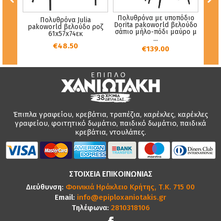
Πολυθρόνα με υποπόδιο
ΖΕΡΑ
Πολυθρόνα Julia
Κανα
Dorita pakoworld βελούδο
ΔΟ
pakoworld βελούδο ροζ
σάπιο μήλο-πόδι μαύρο μ
Υ εκ.
61x57x74εκ
...
€48.50
€139.00
Έπιπλα γραφείου, κρεβάτια, τραπέζια, καρέκλες, καρέκλες
γραφείου, φοιτητικό δωμάτιο, παιδικό δωμάτιο, παιδικά
κρεβάτια, ντουλάπες.
ΣΤΟΙΧΕΙΑ ΕΠΙΚΟΙΝΩΝΙΑΣ
Διεύθυνση:
Φοινικιά Ηράκλειο Κρήτης, Τ.Κ. 715 00
Email:
info@epiploxaniotakis.gr
Τηλέφωνα:
2810318106