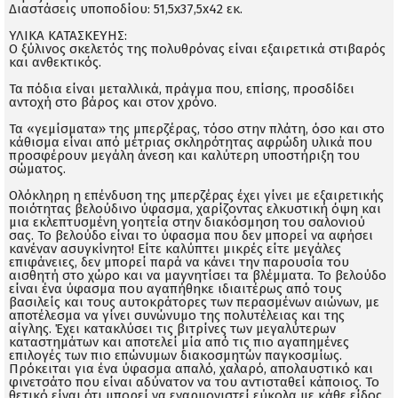
Διαστάσεις υποποδίου: 51,5x37,5x42 εκ.
ΥΛΙΚΑ ΚΑΤΑΣΚΕΥΗΣ:
Ο ξύλινος σκελετός της πολυθρόνας είναι εξαιρετικά στιβαρός
και ανθεκτικός.
Τα πόδια είναι μεταλλικά, πράγμα που, επίσης, προσδίδει
αντοχή στο βάρος και στον χρόνο.
Τα «γεμίσματα» της μπερζέρας, τόσο στην πλάτη, όσο και στο
κάθισμα είναι από μέτριας σκληρότητας αφρώδη υλικά που
προσφέρουν μεγάλη άνεση και καλύτερη υποστήριξη του
σώματος.
Ολόκληρη η επένδυση της μπερζέρας έχει γίνει με εξαιρετικής
ποιότητας βελούδινο ύφασμα, χαρίζοντας ελκυστική όψη και
μια εκλεπτυσμένη γοητεία στην διακόσμηση του σαλονιού
σας. Το βελούδο είναι το ύφασμα που δεν μπορεί να αφήσει
κανέναν ασυγκίνητο! Είτε καλύπτει μικρές είτε μεγάλες
επιφάνειες, δεν μπορεί παρά να κάνει την παρουσία του
αισθητή στο χώρο και να μαγνητίσει τα βλέμματα. Το βελούδο
είναι ένα ύφασμα που αγαπήθηκε ιδιαιτέρως από τους
βασιλείς και τους αυτοκράτορες των περασμένων αιώνων, με
αποτέλεσμα να γίνει συνώνυμο της πολυτέλειας και της
αίγλης. Έχει κατακλύσει τις βιτρίνες των μεγαλύτερων
καταστημάτων και αποτελεί μία από τις πιο αγαπημένες
επιλογές των πιο επώνυμων διακοσμητών παγκοσμίως.
Πρόκειται για ένα ύφασμα απαλό, χαλαρό, απολαυστικό και
φινετσάτο που είναι αδύνατον να του αντισταθεί κάποιος. Το
θετικό είναι ότι μπορεί να εναρμονιστεί εύκολα με κάθε είδος