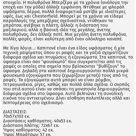
στοιχείο. Η πολυθρόνα Μπερζέρα με τα χρόνια (ανάλογα την
εποχή και την μόδα) άλλαξε εμφάνιση. Ντύθηκε με φλοράλ
υφάσματα, δέρμα, πολλά διαφορετικά μοτίβα με ιδιαίτερες
υφές, έως και Chesterfield. Μπορεί με τα χρόνια να είδαμε
παραλλαγές της μπερζέρας σχεδιαστικά, ντύθηκαν τα
μπράτσα, ανέβηκε η πλάτη, άλλαξε η διάσταση του
μαξιλαριού, αλλά η βασική ιδέα της μεγάλης, άνετης
πολυθρόνας, δεν άλλαξε ποτέ. Μια μεγάλη άνετη πολυθρόνα,
πολλές φορές, είναι καλύτερη από έναν ολόκληρο καναπέ.
Με λίγα λόγια…: Καπιτονέ είναι ένα είδος υφάσματος ή μία
τεχνική ραψίματος όπου οι ραφές και τα γαζιά σχηματίζουν
διάφορα σχέδια και πτυχώσεις ή εξογκώματα. Στα καπιτονέ, το
ύφασμα είναι σαν “φουσκωτό” που συγκρατείται από τις
ραφές οι οποίες στα σημεία που βρίσκονται “βυθίζουν” το
ύφασμα. Δηλαδή στα καπιτονέ δημιουργούνται πολλά μικρά
φουσκωτά εξογκώματα που ξεχωρίζουν μεταξύ τους από τις
ραφές. Τα εξογκώματα αυτά μπορεί να είναι ρόμβοι,
τετραγωνάκια, ρίγες, καθώς και πολλά άλλα σχέδια. Ο σκοπός
του στιλ αυτού είναι να σπάσει τη μονοτονία δημιουργώντας
διάφορα σχέδια στο ύφασμα. Αυτό βελτιώνει τη συνολική
εικόνα του αντικειμένου. Δίνει αίσθηση πολυτέλειας αλλά και
λεπτομέρειας στο σχεδιασμό.
ΔΙΑΣΤΑΣΕΙΣ:
70x57x103 εκ.
Διαστάσεις καθίσματος: 40x53 εκ.
Διάσταση πλάτης: 72x67 εκ.
Ύψος καθίσματος: 42 εκ.
Ύψος Μπράτσων: 57 εκ.