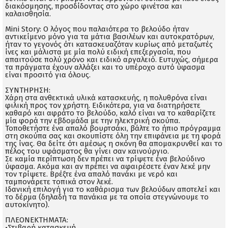
διακόσμησης, προσδίδοντας στο χώρο φινέτσα και
καλαισθησία.
Mini Story: Ο λόγος που παλαιότερα το βελούδο ήταν
αντικείμενο μόνο για τα μάτια βασιλέων και αυτοκρατόρων,
ήταν το γεγονός ότι κατασκευαζόταν κυρίως από μεταξωτές
ίνες και μάλιστα με μία πολύ ειδική επεξεργασία, που
απαιτούσε πολύ χρόνο και ειδικό αργαλειό. Ευτυχώς, σήμερα
τα πράγματα έχουν αλλάξει και το υπέροχο αυτό ύφασμα
είναι προσιτό για όλους.
ΣΥΝΤΗΡΗΣΗ:
Χάρη στα ανθεκτικά υλικά κατασκευής, η πολυθρόνα είναι
φιλική προς τον χρήστη. Ειδικότερα, για να διατηρήσετε
καθαρό και αφράτο το βελούδο, καλό είναι να το καθαρίζετε
μία φορά την εβδομάδα με την ηλεκτρική σκούπα.
Τοποθετήστε ένα απαλό βουρτσάκι, βάλτε το ήπιο πρόγραμμα
στη σκούπα σας και σκουπίστε όλη την επιφάνεια με τη φορά
της ίνας. Θα δείτε ότι αμέσως η σκόνη θα απομακρυνθεί και το
πέλος του υφάσματος θα γίνει σαν καινούργιο.
Σε καμία περίπτωση δεν πρέπει να τρίψετε ένα βελούδινο
ύφασμα. Ακόμα και αν πρέπει να αφαιρέσετε έναν λεκέ μην
τον τρίψετε. Βρέξτε ένα απαλό πανάκι με νερό και
ταμπονάρετε τοπικά στον λεκέ.
Ιδανική επιλογή για το καθάρισμα των βελούδων αποτελεί και
το δέρμα (δηλαδή τα πανάκια με τα οποία στεγνώνουμε το
αυτοκίνητο).
ΠΛΕΟΝΕΚΤΗΜΑΤΑ:
•Στιβαρή κατασκευή