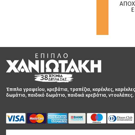
ΟΣ ΑΠΟ ΜΑΣΙΦ
ΧΡΩΜΑ ΒΕΓΓΕ -
ΑΠΟΧ
Ο & ΥΦΑΣΜΑ
ΕΚΘΕΣΙΑΚΟ ΠΡΟΙΟΝ
Ε
ΜΑΤΟΣ ΚΑΦΕ
X0381 ...
€60.00
€59.00
Έπιπλα γραφείου, κρεβάτια, τραπέζια, καρέκλες, καρέκλε
δωμάτιο, παιδικό δωμάτιο, παιδικά κρεβάτια, ντουλάπες.