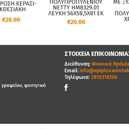
ΠΟΛΥΠΡΟΠΥΛΕΝΙΟΥ
ΜΕ ΞΥ
ΡΩΣΗ ΚΕΡΑΣΙ-
NETTY HM8329.01
ΚΘΕΣΙΑΚΗ
ΛΕΥΚΗ 56Χ58,5Χ81 ΕΚ
ΠΟΛΥ
ΧΡ
€20.00
€20.00
ΣΤΟΙΧΕΙΑ ΕΠΙΚΟΙΝΩΝΙΑ
Διεύθυνση:
Φοινικιά Ηράκλε
Email:
info@epiploxaniotak
Τηλέφωνα:
2810318106
ς γραφείου, φοιτητικό