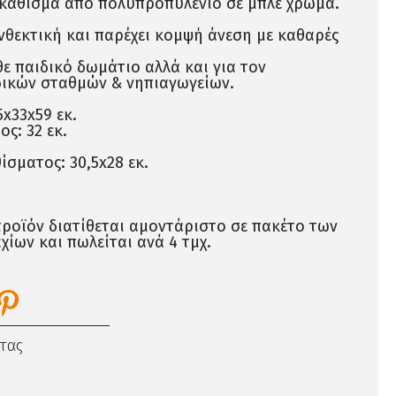
 κάθισμα από πολυπροπυλένιο σε μπλε χρώμα.
νθεκτική και παρέχει κομψή άνεση με καθαρές
θε παιδικό δωμάτιο αλλά και για τον
δικών σταθμών & νηπιαγωγείων.
5x33x59 εκ.
ς: 32 εκ.
ίσματος: 30,5x28 εκ.
ροϊόν διατίθεται αμοντάριστο σε πακέτο των
ίων και πωλείται ανά 4 τμχ.
τας