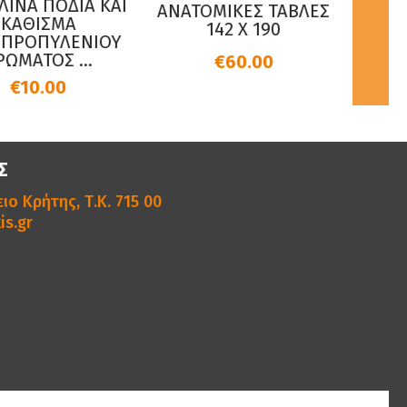
ΣΚΑΜ
ΛΙΝΑ ΠΟΔΙΑ ΚΑΙ
ΑΝΑΤΟΜIΚΕΣ ΤΑΒΛΕΣ
HM80
ΚΑΘΙΣΜΑ
142 X 190
ΠΡΟΠΥΛΕΝΙΟΥ
ΩΜΑΤΟΣ ...
€60.00
€10.00
Σ
ιο Κρήτης, Τ.Κ. 715 00
is.gr