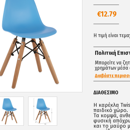
€12.79
Η τιμή είναι τεμ
Πολιτική Επι
Μπορείτε να ζη
χρημάτων μέσα 
Διαβάστε περισσ
ΔΙΑΘΈΣΙΜΟ
Η καρέκλα Twis
παιδικό χώρο.
Τα κομψά, ανθε
φυσική απόχρ
και το μαύρο 