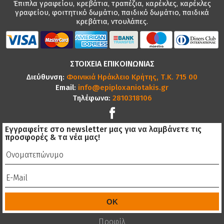
Έπιπλα γραφείου, κρεβάτια, τραπέζια, καρέκλες, καρέκλες
γραφείου, φοιτητικό δωμάτιο, παιδικό δωμάτιο, παιδικά
κρεβάτια, ντουλάπες.
ΣΤΟΙΧΕΙΑ ΕΠΙΚΟΙΝΩΝΙΑΣ
Διεύθυνση:
Φοινικιά Ηράκλειο Κρήτης, Τ.Κ. 715 00
Email:
info@epiploxaniotakis.gr
Τηλέφωνα:
2810318106
Εγγραφείτε στο newsletter μας για να λαμβάνετε τις
προσφορές & τα νέα μας!
Προφίλ