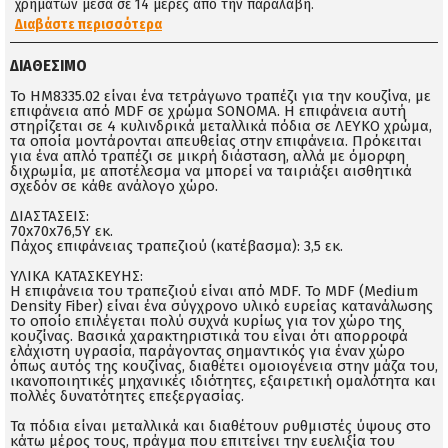
χρημάτων μέσα σε 14 μέρες απο την παραλαβή.
Διαβάστε περισσότερα
ΔΙΑΘΈΣΙΜΟ
Το ΗΜ8335.02 είναι ένα τετράγωνο τραπέζι για την κουζίνα, με
επιφάνεια από MDF σε χρώμα SONOMA. Η επιφάνεια αυτή
στηρίζεται σε 4 κυλινδρικά μεταλλικά πόδια σε ΛΕΥΚΟ χρώμα,
τα οποία μοντάρονται απευθείας στην επιφάνεια. Πρόκειται
για ένα απλό τραπέζι σε μικρή διάσταση, αλλά με όμορφη
διχρωμία, με αποτέλεσμα να μπορεί να ταιριάξει αισθητικά
σχεδόν σε κάθε ανάλογο χώρο.
ΔΙΑΣΤΑΣΕΙΣ:
70x70x76,5Υ εκ.
Πάχος επιφάνειας τραπεζιού (κατέβασμα): 3,5 εκ.
ΥΛΙΚΑ ΚΑΤΑΣΚΕΥΗΣ:
Η επιφάνεια του τραπεζιού είναι από MDF. Το MDF (Medium
Density Fiber) είναι ένα σύγχρονο υλικό ευρείας κατανάλωσης
το οποίο επιλέγεται πολύ συχνά κυρίως για τον χώρο της
κουζίνας. Βασικά χαρακτηριστικά του είναι ότι απορροφά
ελάχιστη υγρασία, παράγοντας σημαντικός για έναν χώρο
όπως αυτός της κουζίνας, διαθέτει ομοιογένεια στην μάζα του,
ικανοποιητικές μηχανικές ιδιότητες, εξαιρετική ομαλότητα και
πολλές δυνατότητες επεξεργασίας.
Τα πόδια είναι μεταλλικά και διαθέτουν ρυθμιστές ύψους στο
κάτω μέρος τους, πράγμα που επιτείνει την ευελιξία του