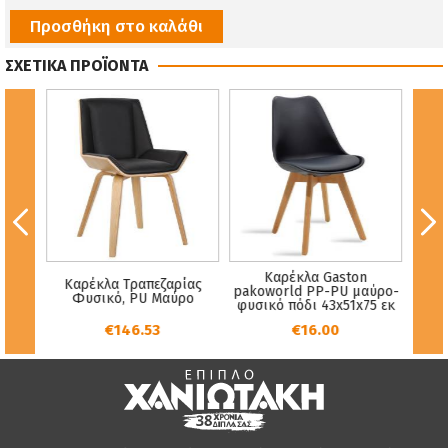
Προσθήκη στο καλάθι
ΣΧΕΤΙΚΑ ΠΡΟΪΟΝΤΑ
Καρέκλα Gaston
Κα
tha
Καρέκλα Tραπεζαρίας
pakoworld PP-PU μαύρο-
Μέτ
 x 86
Φυσικό, PU Μαύρο
φυσικό πόδι 43x51x75 εκ
Ύφ
€146.53
€16.00