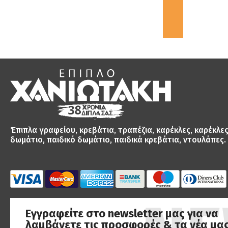
αξιλάρια
Grey, Ύφασ ...
Μ
1567.79
€606.00
Έπιπλα γραφείου, κρεβάτια, τραπέζια, καρέκλες, καρέκλε
δωμάτιο, παιδικό δωμάτιο, παιδικά κρεβάτια, ντουλάπες.
Εγγραφείτε στο newsletter μας για να
λαμβάνετε τις προσφορές & τα νέα μας