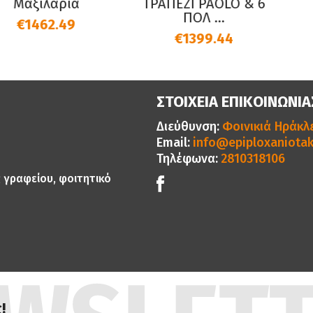
αξιλάρια
ΤΡΑΠΕΖΙ PAOLO & 6
ΠΟΛ ...
€1462.49
€1399.44
ΣΤΟΙΧΕΙΑ ΕΠΙΚΟΙΝΩΝΙΑ
Διεύθυνση:
Φοινικιά Ηράκλε
Email:
info@epiploxaniotak
Τηλέφωνα:
2810318106
ς γραφείου, φοιτητικό
!