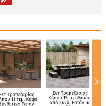
ιμο
Σετ Τραπεζαρίας
Σετ
 Τραπεζαρίας
Κήπου 15 τεμ Μαύρο
Κήπο
υ 11 τεμ. Καφέ
από Συνθ. Ρατάν με
Συνθ
θετικό Ρατάν