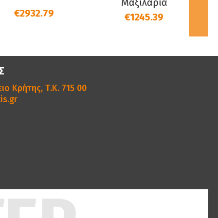
Μαξιλάρια
€2932.79
€1245.39
Σ
ιο Κρήτης, Τ.Κ. 715 00
is.gr