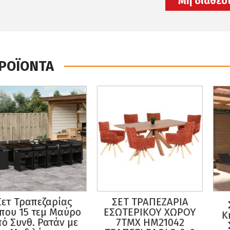
Μη διαθέσ
ΠΡΟΪΟΝΤΑ
 Τραπεζαρίας
ΣΕΤ ΤΡΑΠΕΖΑΡΙΑ
Σετ
 15 τεμ Μαύρο
ΕΣΩΤΕΡΙΚΟΥ ΧΩΡΟΥ
Κήπο
υνθ. Ρατάν με
7ΤΜΧ HM21042
Συν