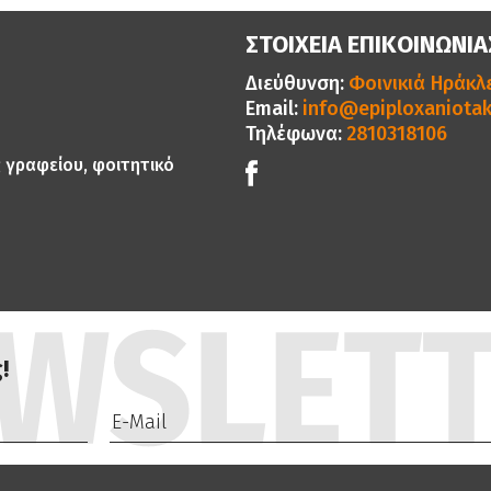
ΣΤΟΙΧΕΙΑ ΕΠΙΚΟΙΝΩΝΙΑ
Διεύθυνση:
Φοινικιά Ηράκλε
Email:
info@epiploxaniotak
Τηλέφωνα:
2810318106
ς γραφείου, φοιτητικό
!