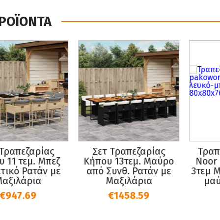
ΠΡΟΪΟΝΤΑ
 Τραπεζαρίας
Σετ Τραπεζαρίας
Τραπ
 11 τεμ. Μπεζ
Κήπου 13τεμ. Μαύρο
Noor 
τικό Ρατάν με
από Συνθ. Ρατάν με
3τεμ M
αξιλάρια
Μαξιλάρια
μαύ
€947.69
€1458.59