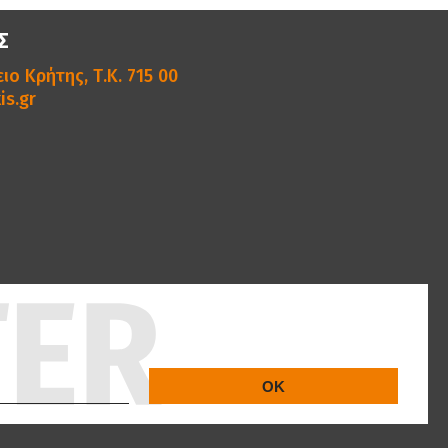
Σ
ιο Κρήτης, Τ.Κ. 715 00
is.gr