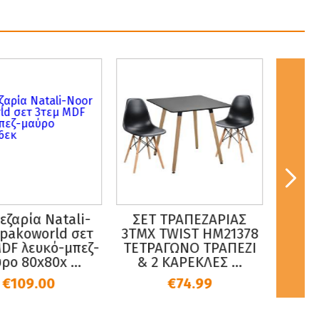
εζαρία Natali-
ΣΕΤ ΤΡΑΠΕΖΑΡΙΑΣ
Σετ
pakoworld σετ
3ΤΜΧ TWIST HM21378
Κήπο
DF λευκό-μπεζ-
ΤΕΤΡΑΓΩΝΟ ΤΡΑΠΕΖΙ
Συνθ
ρο 80x80x ...
& 2 ΚΑΡΕΚΛΕΣ ...
€109.00
€74.99