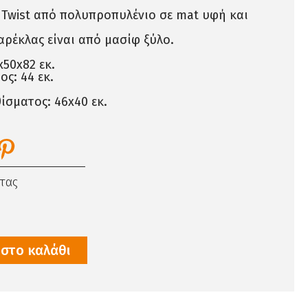
 Twist από πολυπροπυλένιο σε mat υφή και
αρέκλας είναι από μασίφ ξύλο.
x50x82 εκ.
ς: 44 εκ.
ίσματος: 46x40 εκ.
τας
στο καλάθι