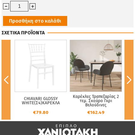
Προσθήκη στο καλάθι
ΣΧΕΤΙΚΑ ΠΡΟΪΟΝΤΑ
I
Καρέκλες Τραπεζαρίας 2
CHIAVARI GLOSSY
p
εκρού-
τεμ. Σκούρο Γκρι
WHITE(Σ4)KAPEKΛA
φυσ
Βελούδινες
€79.80
€162.49