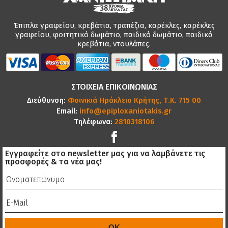
Έπιπλα γραφείου, κρεβάτια, τραπέζια, καρέκλες, καρέκλες
γραφείου, φοιτητικό δωμάτιο, παιδικό δωμάτιο, παιδικά
κρεβάτια, ντουλάπες.
ΣΤΟΙΧΕΙΑ ΕΠΙΚΟΙΝΩΝΙΑΣ
Διεύθυνση:
Φοινικιά Ηράκλειο Κρήτης, Τ.Κ. 715 00
Email:
info@epiploxaniotakis.gr
Τηλέφωνα:
2810318106
Εγγραφείτε στο newsletter μας για να λαμβάνετε τις
προσφορές & τα νέα μας!