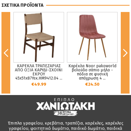
ΣΧΕΤΙΚΑ ΠΡΟΪΟΝΤΑ
ΚΑΡΕΚΛΑ ΤΡΑΠΕΖΑΡΙΑΣ
Καρέκλα Noor pakoworld
ΚΑΡ
ΟΥ
ΑΠΟ ΟΞΙΑ ΚΑΡΥΔΙ-ΣΧΟΙΝΙ
βελούδο σάπιο μήλο -
DI
 NEW
ΕΚΡΟΥ
πόδια σε φυσική
Υ
45x51x87Υεκ.HM9412.04 ...
απόχρωση 4 ...
€49.99
€24.50
Έπιπλα γραφείου, κρεβάτια, τραπέζια, καρέκλες, καρέκλες
γραφείου, φοιτητικό δωμάτιο, παιδικό δωμάτιο, παιδικά