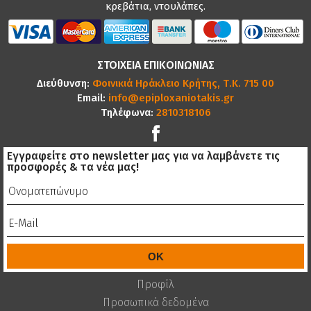
κρεβάτια, ντουλάπες.
ΣΤΟΙΧΕΙΑ ΕΠΙΚΟΙΝΩΝΙΑΣ
Διεύθυνση:
Φοινικιά Ηράκλειο Κρήτης, Τ.Κ. 715 00
Email:
info@epiploxaniotakis.gr
Τηλέφωνα:
2810318106
Εγγραφείτε στο newsletter μας για να λαμβάνετε τις
προσφορές & τα νέα μας!
Προφίλ
Προσωπικά δεδομένα