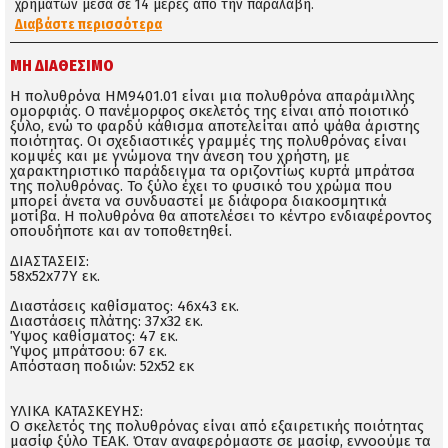
χρημάτων μέσα σε 14 μέρες απο την παραλαβή.
Διαβάστε περισσότερα
ΜΗ ΔΙΑΘΈΣΙΜΟ
Η πολυθρόνα ΗΜ9401.01 είναι μια πολυθρόνα απαράμιλλης
ομορφιάς. Ο πανέμορφος σκελετός της είναι από ποιοτικό
ξύλο, ενώ το φαρδύ κάθισμα αποτελείται από ψάθα άριστης
ποιότητας. Οι σχεδιαστικές γραμμές της πολυθρόνας είναι
κομψές και με γνώμονα την άνεση του χρήστη, με
χαρακτηριστικό παράδειγμα τα οριζοντίως κυρτά μπράτσα
της πολυθρόνας. Το ξύλο έχει το φυσικό του χρώμα που
μπορεί άνετα να συνδυαστεί με διάφορα διακοσμητικά
μοτίβα. Η πολυθρόνα θα αποτελέσει το κέντρο ενδιαφέροντος
οπουδήποτε και αν τοποθετηθεί.
ΔΙΑΣΤΑΣΕΙΣ:
58x52x77Y εκ.
Διαστάσεις καθίσματος: 46x43 εκ.
Διαστάσεις πλάτης: 37x32 εκ.
Ύψος καθίσματος: 47 εκ.
Ύψος μπράτσου: 67 εκ.
Απόσταση ποδιών: 52x52 εκ
ΥΛΙΚΑ ΚΑΤΑΣΚΕΥΗΣ:
Ο σκελετός της πολυθρόνας είναι από εξαιρετικής ποιότητας
μασίφ ξύλο ΤΕΑΚ. Όταν αναφερόμαστε σε μασίφ, εννοούμε τα