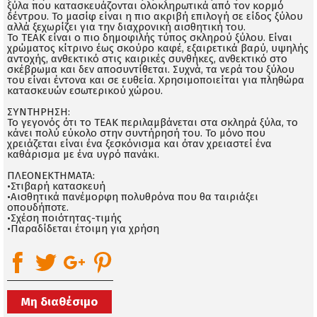
ξύλα που κατασκευάζονται ολοκληρωτικά από τον κορμό
δέντρου. Το μασίφ είναι η πιο ακριβή επιλογή σε είδος ξύλου
αλλά ξεχωρίζει για την διαχρονική αισθητική του.
Το ΤΕΑΚ είναι ο πιο δημοφιλής τύπος σκληρού ξύλου. Είναι
χρώματος κίτρινο έως σκούρο καφέ, εξαιρετικά βαρύ, υψηλής
αντοχής, ανθεκτικό στις καιρικές συνθήκες, ανθεκτικό στο
σκέβρωμα και δεν αποσυντίθεται. Συχνά, τα νερά του ξύλου
του είναι έντονα και σε ευθεία. Χρησιμοποιείται για πληθώρα
κατασκευών εσωτερικού χώρου.
ΣΥΝΤΗΡΗΣΗ:
Το γεγονός ότι το ΤΕΑΚ περιλαμβάνεται στα σκληρά ξύλα, το
κάνει πολύ εύκολο στην συντήρησή του. Το μόνο που
χρειάζεται είναι ένα ξεσκόνισμα και όταν χρειαστεί ένα
καθάρισμα με ένα υγρό πανάκι.
ΠΛΕΟΝΕΚΤΗΜΑΤΑ:
•Στιβαρή κατασκευή
•Αισθητικά πανέμορφη πολυθρόνα που θα ταιριάξει
οπουδήποτε.
•Σχέση ποιότητας-τιμής
•Παραδίδεται έτοιμη για χρήση
Μη διαθέσιμο