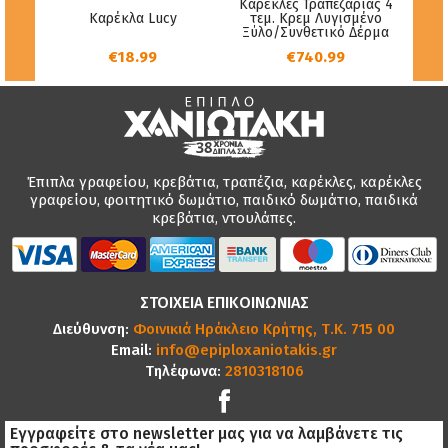
μενη
Καρέκλες Τραπεζαρίας 4
Τραπ
υσικό
Καρέκλα Lucy
τεμ. Κρεμ Λυγισμένο
γκρ
oon
Ξύλο/Συνθετικό Δέρμα
stone
€18.99
€740.99
Έπιπλα γραφείου, κρεβάτια, τραπέζια, καρέκλες, καρέκλες
γραφείου, φοιτητικό δωμάτιο, παιδικό δωμάτιο, παιδικά
κρεβάτια, ντουλάπες.
ΣΤΟΙΧΕΙΑ ΕΠΙΚΟΙΝΩΝΙΑΣ
Διεύθυνση:
Φοινικιά Ηράκλειο Κρήτης, Τ.Κ. 715 00
Email:
info@epiploxaniotakis.gr
Τηλέφωνα:
2810318106
Εγγραφείτε στο newsletter μας για να λαμβάνετε τις