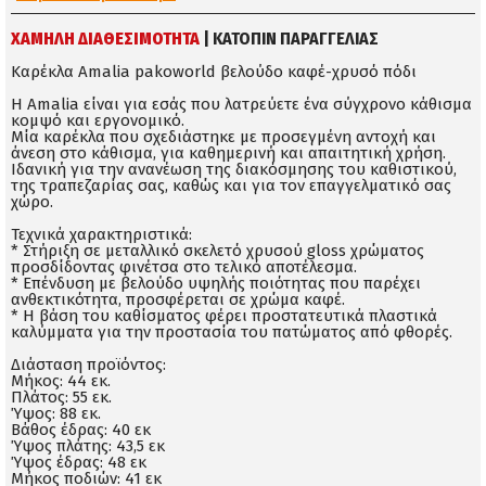
ΧΑΜΗΛΗ ΔΙΑΘΕΣΙΜΌΤΗΤΑ
| ΚΑΤΟΠΙΝ ΠΑΡΑΓΓΕΛΙΑΣ
Καρέκλα Amalia pakoworld βελούδο καφέ-χρυσό πόδι
Η Amalia είναι για εσάς που λατρεύετε ένα σύγχρονο κάθισμα
κομψό και εργονομικό.
Μία καρέκλα που σχεδιάστηκε με προσεγμένη αντοχή και
άνεση στο κάθισμα, για καθημερινή και απαιτητική χρήση.
Ιδανική για την ανανέωση της διακόσμησης του καθιστικού,
της τραπεζαρίας σας, καθώς και για τον επαγγελματικό σας
χώρο.
Τεχνικά χαρακτηριστικά:
* Στήριξη σε μεταλλικό σκελετό χρυσού gloss χρώματος
προσδίδοντας φινέτσα στο τελικό αποτέλεσμα.
* Επένδυση με βελούδο υψηλής ποιότητας που παρέχει
ανθεκτικότητα, προσφέρεται σε χρώμα καφέ.
* Η βάση του καθίσματος φέρει προστατευτικά πλαστικά
καλύμματα για την προστασία του πατώματος από φθορές.
Διάσταση προϊόντος:
Μήκος: 44 εκ.
Πλάτος: 55 εκ.
Ύψος: 88 εκ.
Βάθος έδρας: 40 εκ
Ύψος πλάτης: 43,5 εκ
Ύψος έδρας: 48 εκ
Μήκος ποδιών: 41 εκ