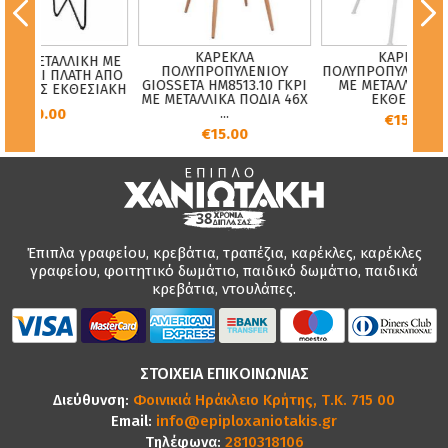
ΚΑΡΕΚΛΑ
ΚΑΡΕΚΛΑ
ΜΕΤΑΛΛΙΚΗ ΜΕ
ΠΟΛΥΠΡΟΠΥΛΕΝΙΟΥ
ΠΟΛΥΠΡΟΠΥΛΕΝΙΟΥ ΛΕ
ΚΑΙ ΠΛΑΤΗ ΑΠΟ
GIOSSETA HM8513.10 ΓΚΡΙ
ΜΕ ΜΕΤΑΛΛΙΚΑ ΠΟΔΙ
ΙΑΣ ΕΚΘΕΣΙΑΚΗ
ΜΕ ΜΕΤΑΛΛΙΚΑ ΠΟΔΙΑ 46X
ΕΚΘΕΣΙΑΚΑ
20.00
...
€15.00
€15.00
Έπιπλα γραφείου, κρεβάτια, τραπέζια, καρέκλες, καρέκλες
γραφείου, φοιτητικό δωμάτιο, παιδικό δωμάτιο, παιδικά
κρεβάτια, ντουλάπες.
ΣΤΟΙΧΕΙΑ ΕΠΙΚΟΙΝΩΝΙΑΣ
Διεύθυνση:
Φοινικιά Ηράκλειο Κρήτης, Τ.Κ. 715 00
Email:
info@epiploxaniotakis.gr
Τηλέφωνα:
2810318106