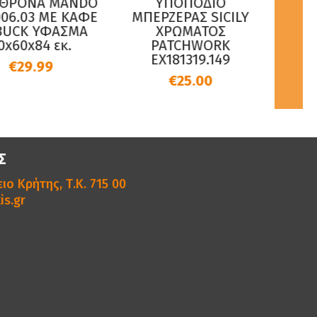
ΘΡΟΝΑ MANDO
ΥΠΟΠΟΔΙΟ
ΤΡΑΠ
06.03 ΜΕ ΚΑΦΕ
ΜΠΕΡΖΕΡΑΣ SICILY
ΧΩΡ
UCK ΥΦΑΣΜΑ
ΧΡΩΜΑΤΟΣ
1,20
0x60x84 εκ.
PATCHWORK
EX181319.149
€29.99
€25.00
Σ
ιο Κρήτης, Τ.Κ. 715 00
is.gr