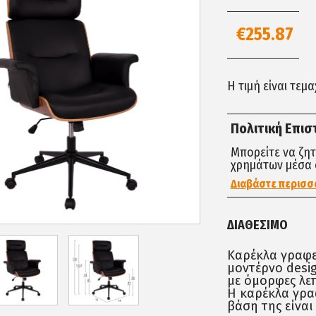
€255.87
Η τιμή είναι τεμ
Πολιτική Επι
Μπορείτε να ζη
χρημάτων μέσα 
Διαβάστε περισσ
ΔΙΑΘΈΣΙΜΟ
Καρέκλα γραφε
μοντέρνο desi
με όμορφες λε
Η καρέκλα γρα
βάση της είναι