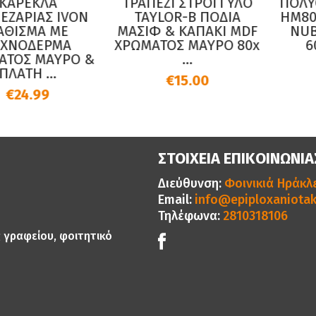
ΚΑΡΕΚΛΑ
ΤΡΑΠΕΖΙ ΣΤΡΟΓΓΥΛΟ
ΠΟΛΥ
ΕΖΑΡΙΑΣ IVON
TAYLOR-B ΠΟΔΙΑ
HM80
ΑΘΙΣΜΑ ΜΕ
ΜΑΣΙΦ & ΚΑΠΑΚΙ MDF
NUB
ΧΝΟΔΕΡΜΑ
ΧΡΩΜΑΤΟΣ ΜΑΥΡΟ 80x
6
ΤΟΣ ΜΑΥΡΟ &
...
ΠΛΑΤΗ ...
€15.00
€24.99
ΣΤΟΙΧΕΙΑ ΕΠΙΚΟΙΝΩΝΙΑ
Διεύθυνση:
Φοινικιά Ηράκλε
Email:
info@epiploxaniotak
Τηλέφωνα:
2810318106
ς γραφείου, φοιτητικό