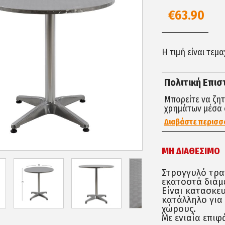
€63.90
Η τιμή είναι τεμ
Πολιτική Επι
Μπορείτε να ζη
χρημάτων μέσα 
Διαβάστε περισσ
ΜΗ ΔΙΑΘΈΣΙΜΟ
Στρογγυλό τραπ
εκατοστά διάμ
Είναι κατασκε
κατάλληλο για
χώρους.
Με ενιαία επιφ