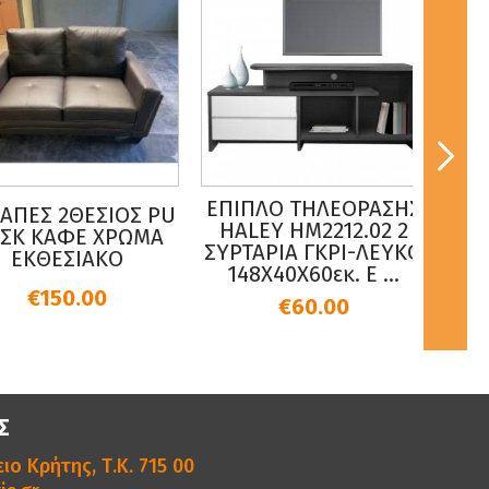
ΕΠΙΠΛΟ ΤΗΛΕΟΡΑΣΗΣ
ΕΣ 2ΘΕΣΙΟΣ PU
ΤΕΛΑ
HALEY HM2212.02 2
Κ ΚΑΦΕ ΧΡΩΜΑ
ΑΝΑΤ
ΣΥΡΤΑΡΙΑ ΓΚΡΙ-ΛΕΥΚΟ
ΚΘΕΣΙΑΚΟ
148Χ40Χ60εκ. Ε ...
€150.00
€60.00
Σ
ιο Κρήτης, Τ.Κ. 715 00