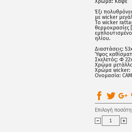
Χρώμα: Καφέ
Έξι πολυθρόνε
με wicker μεγά
Το wicker ratt
θερμοκρασίες [
εμπλουτισμένο 
ηλίου.
Διαστάσεις: 53
Ύψος καθίσματ
Σκελετός: Φ 22
Χρώμα μετάλλο
Χρώμα wicker:
Oνομασία: CAM
Επιλογή ποσότη