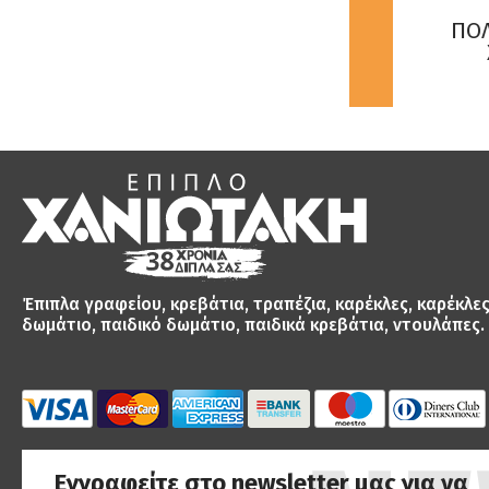
PU Μαύρο
Α ΔΡΥΣ ΚΑΙ
Ι ΜΑΥΡΗ ΛΑΚΑ
ΠΟΛΥ
0x80x ...
ΧΡ
€30.00
€44.90
Έπιπλα γραφείου, κρεβάτια, τραπέζια, καρέκλες, καρέκλε
δωμάτιο, παιδικό δωμάτιο, παιδικά κρεβάτια, ντουλάπες.
Εγγραφείτε στο newsletter μας για να