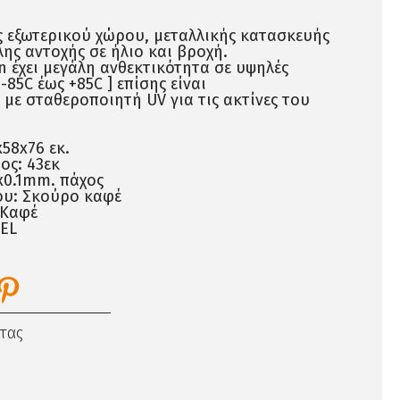
ς εξωτερικού χώρου, μεταλλικής κατασκευής
λης αντοχής σε ήλιο και βροχή.
an έχει μεγάλη ανθεκτικότητα σε υψηλές
-85C έως +85C ] επίσης είναι
με σταθεροποιητή UV για τις ακτίνες του
x58x76 εκ.
ος: 43εκ
x0.1mm. πάχος
υ: Σκούρο καφέ
 Καφέ
EL
τας