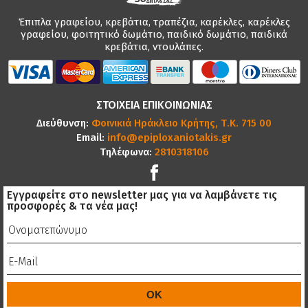
Έπιπλα γραφείου, κρεβάτια, τραπέζια, καρέκλες, καρέκλες
γραφείου, φοιτητικό δωμάτιο, παιδικό δωμάτιο, παιδικά
κρεβάτια, ντουλάπες.
ΣΤΟΙΧΕΙΑ ΕΠΙΚΟΙΝΩΝΙΑΣ
Διεύθυνση:
Φοινικιά Ηράκλειο Κρήτης, Τ.Κ. 715 00
Email:
info@epiploxaniotakis.gr
Τηλέφωνα:
2810318106
Εγγραφείτε στο newsletter μας για να λαμβάνετε τις
προσφορές & τα νέα μας!