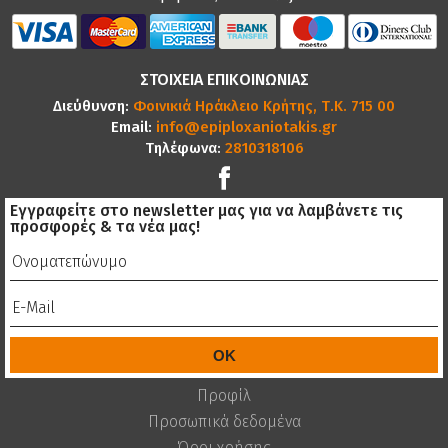
ΣΤΟΙΧΕΙΑ ΕΠΙΚΟΙΝΩΝΙΑΣ
Διεύθυνση:
Φοινικιά Ηράκλειο Κρήτης, Τ.Κ. 715 00
Email:
info@epiploxaniotakis.gr
Τηλέφωνα:
2810318106
Εγγραφείτε στο newsletter μας για να λαμβάνετε τις
προσφορές & τα νέα μας!
Προφίλ
Προσωπικά δεδομένα
Όροι χρήσης