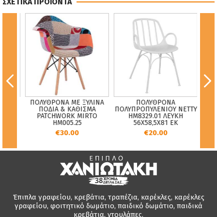
ΣΧΕΤΙΚΑ ΠΡΟΪΟΝΤΑ
ΠΟΛΥΘΡΟΝΑ ΜΕ ΞΥΛΙΝΑ
ΠΟΛΥΘΡΟΝΑ
ΤΡ
34.22
ΠΟΔΙΑ & ΚΑΘΙΣΜΑ
ΠΟΛΥΠΡΟΠΥΛΕΝΙΟΥ NETTY
ΜΟ
ΚΑΙ
PATCHWORK MIRTO
HM8329.01 ΛΕΥΚΗ
ΧΡΩ
ΡΟ
HM005.25
56Χ58,5Χ81 ΕΚ
€30.00
€20.00
Έπιπλα γραφείου, κρεβάτια, τραπέζια, καρέκλες, καρέκλες
γραφείου, φοιτητικό δωμάτιο, παιδικό δωμάτιο, παιδικά
κρεβάτια, ντουλάπες.