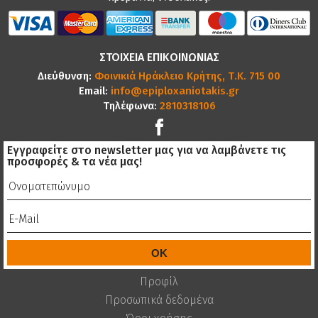
ΣΤΟΙΧΕΙΑ ΕΠΙΚΟΙΝΩΝΙΑΣ
Διεύθυνση:
Φοινικιά Ηράκλειο Κρήτης, Τ.Κ. 715 00
Email:
info@epiploxaniotakis.gr
Τηλέφωνα:
2810318106
Εγγραφείτε στο newsletter μας για να λαμβάνετε τις
προσφορές & τα νέα μας!
Προφίλ
Προσωπικά δεδομένα