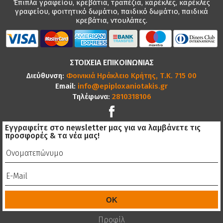
Έπιπλα γραφείου, κρεβάτια, τραπέζια, καρέκλες, καρέκλες
γραφείου, φοιτητικό δωμάτιο, παιδικό δωμάτιο, παιδικά
κρεβάτια, ντουλάπες.
ΣΤΟΙΧΕΙΑ ΕΠΙΚΟΙΝΩΝΙΑΣ
Διεύθυνση:
Φοινικιά Ηράκλειο Κρήτης, Τ.Κ. 715 00
Email:
info@epiploxaniotakis.gr
Τηλέφωνα:
2810318106
Εγγραφείτε στο newsletter μας για να λαμβάνετε τις
προσφορές & τα νέα μας!
Προφίλ