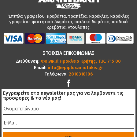
Έπιπλα γραφείου, κρεβάτια, τραπέζια, καρέκλες, καρέκλες
γραφείου, φοιτητικό δωμάτιο, παιδικό δωμάτιο, παιδικά
κρεβάτια, ντουλάπες.
ΣΤΟΙΧΕΙΑ ΕΠΙΚΟΙΝΩΝΙΑΣ
Διεύθυνση:
Φοινικιά Ηράκλειο Κρήτης, Τ.Κ. 715 00
Email:
info@epiploxaniotakis.gr
Τηλέφωνα:
2810318106
Εγγραφείτε στο newsletter μας για να λαμβάνετε τις
προσφορές & τα νέα μας!