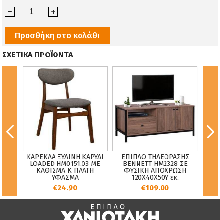
Προσθήκη στο καλάθι
ΣΧΕΤΙΚΑ ΠΡΟΪΟΝΤΑ
 DIVA
ΚΑΡEΚΛΑ ΞΥΛΙΝΗ ΚΑΡΥΔΙ
ΕΠΙΠΛΟ ΤΗΛΕΟΡΑΣΗΣ
ΚΑΡ
ΛΕΤΟ
LOADED HM0151.03 ΜΕ
BENNETT HM2328 ΣΕ
ΔΥΣΗ
ΚΑΘΙΣΜΑ Κ ΠΛΑΤΗ
ΦΥΣΙΚΗ ΑΠΟΧΡΩΣΗ
ΥΦΑΣΜΑ
120Χ40Χ50Y εκ.
HM8
€24.90
€109.00