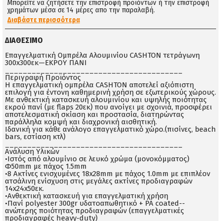
Μπορείτε να ζητήσετε την επιστροφή προϊόντων ή την επιστροφή
χρημάτων μέσα σε 14 μέρες απο την παραλαβή.
Διαβάστε περισσότερα
ΔΙΑΘΈΣΙΜΟ
Επαγγελματική Ομπρέλα Αλουμινίου CASHTON τετράγωνη
300x300εκ—ΕΚΡΟΥ ΠΑΝΙ
________________________________________
Περιγραφή Προϊόντος
Η επαγγελματική ομπρέλα CASHTON αποτελεί αξιόπιστη
επιλογή για έντονη καθημερινή χρήση σε εξωτερικούς χώρους.
Με ανθεκτική κατασκευή αλουμινίου και υψηλής ποιότητας
εκρού πανί (με flaps 20εκ) που ανοίγει με σχοινιά, προσφέρει
αποτελεσματική σκίαση και προστασία, διατηρώντας
παράλληλα κομψή και διαχρονική αισθητική.
Ιδανική για κάθε ανάλογο επαγγελματικό χώρο.(πισίνες, beach
bars, εστίαση κτλ)
________________________________________
Ανάλυση Υλικών
•Ιστός από αλουμίνιο σε λευκό χρώμα (μονοκόμματος)
Φ50mm με πάχος 1.5mm
•8 Ακτίνες ενισχυμένες 18x28mm με πάχος 1.0mm με επιπλέον
ατσάλινη ενίσχυση στις μεγάλες ακτίνες προδιαγραφών
14x24x50εκ.
•Ανθεκτική κατασκευή για επαγγελματική χρήση
•Πανί polyester 300gr υδατοαπωθητικό + PA coated--
ανώτερης ποιότητας προδιαγραφών (επαγγελματικές
προδιαγραφές heavy-duty)