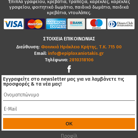
Έπιπλα γραφείου, κρεβάτια, τραπέζια, καρέκλες, καρέκλες
γραφείου, φοιτητικό δωμάτιο, παιδικό δωμάτιο, παιδικά
κρεβάτια, ντουλάπες.
ΣΤΟΙΧΕΙΑ ΕΠΙΚΟΙΝΩΝΙΑΣ
Διεύθυνση:
Φοινικιά Ηράκλειο Κρήτης, Τ.Κ. 715 00
Email:
info@epiploxaniotakis.gr
Τηλέφωνα:
2810318106
Εγγραφείτε στο newsletter μας για να λαμβάνετε τις
προσφορές & τα νέα μας!
Προφίλ