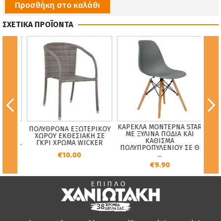
Προσθήκη στο καλάθι
ΣΧΕΤΙΚΑ ΠΡΟΪΟΝΤΑ
ΚΑΡΕΚΛΑ ΜΟΝΤΕΡΝΑ STAR
Κ
TE
ΠΟΛΥΘΡΟΝΑ ΕΞΩΤΕΡΙΚΟΥ
ΜΕ ΞΥΛΙΝΑ ΠΟΔΙΑ ΚΑΙ
ΛΟΥΔΟ
ΧΩΡΟΥ ΕΚΘΕΣΙΑΚΗ ΣΕ
ΚΑΘΙΣΜΑ
5Υ εκ.
ΓΚΡΙ ΧΡΩΜΑ WICKER
ΠΟΛΥΠΡΟΠΥΛΕΝΙΟΥ ΣΕ Θ
Π
€10.00
...
€9.90