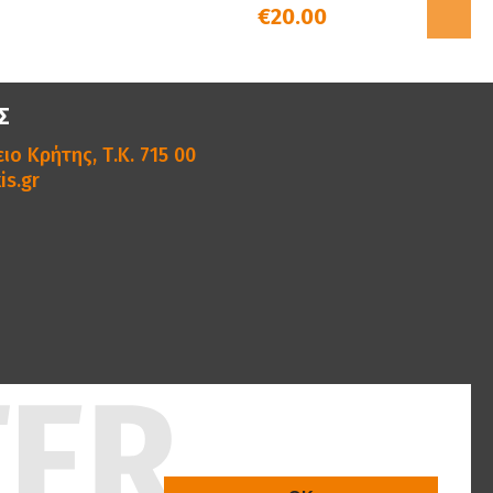
€20.00
Σ
ιο Κρήτης, Τ.Κ. 715 00
is.gr