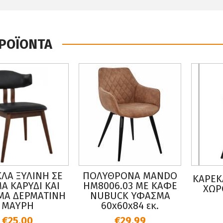
ΠΡΟΪΟΝΤΑ
ΛΑ ΞΥΛΙΝΗ ΣΕ
ΠΟΛΥΘΡΟΝΑ MANDO
ΚΑΡΕΚ
Α ΚΑΡΥΔΙ ΚΑΙ
HM8006.03 ΜΕ ΚΑΦΕ
ΧΩΡ
ΜΑ ΔΕΡΜΑΤΙΝΗ
NUBUCK ΥΦΑΣΜΑ
ΜΑΥΡΗ
60x60x84 εκ.
€25.00
€29.99