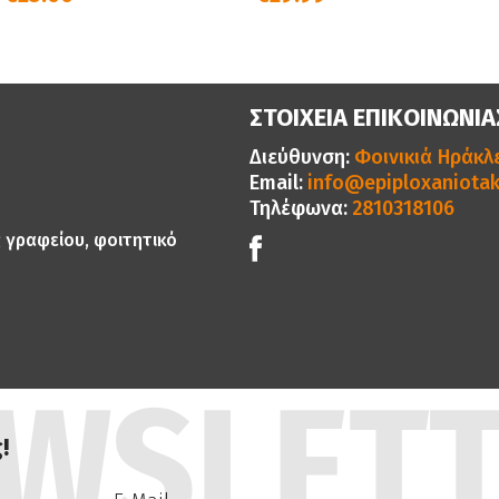
ΣΤΟΙΧΕΙΑ ΕΠΙΚΟΙΝΩΝΙΑ
Διεύθυνση:
Φοινικιά Ηράκλε
Email:
info@epiploxaniotak
Τηλέφωνα:
2810318106
ς γραφείου, φοιτητικό
!