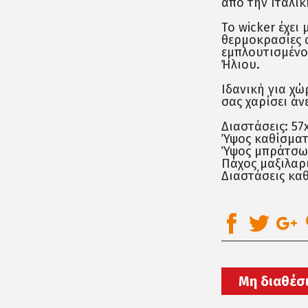
από την Ιταλικ
Το wicker έχει
θερμοκρασίες α
εμπλουτισμένο 
Ήλιου.
Ιδανική για χώ
σας χαρίσει άν
Διαστάσεις: 57
Ύψος καθίσματο
Ύψος μπράτσων:
Πάχος μαξιλαρι
Διαστάσεις καθ
Μη διαθέσ