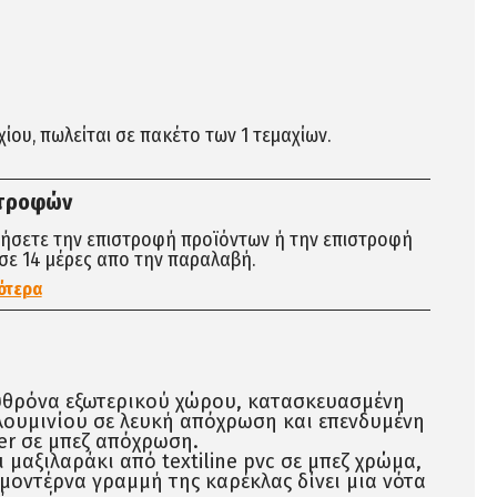
αχίου, πωλείται σε πακέτο των 1 τεμαχίων.
στροφών
τήσετε την επιστροφή προϊόντων ή την επιστροφή
σε 14 μέρες απο την παραλαβή.
ότερα
θρόνα εξωτερικού χώρου, κατασκευασμένη
λουμινίου σε λευκή απόχρωση και επενδυμένη
er σε μπεζ απόχρωση.
ι μαξιλαράκι από textiline pvc σε μπεζ χρώμα,
 μοντέρνα γραμμή της καρέκλας δίνει μια νότα